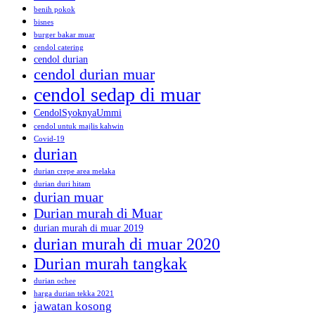
benih pokok
bisnes
burger bakar muar
cendol catering
cendol durian
cendol durian muar
cendol sedap di muar
CendolSyoknyaUmmi
cendol untuk majlis kahwin
Covid-19
durian
durian crepe area melaka
durian duri hitam
durian muar
Durian murah di Muar
durian murah di muar 2019
durian murah di muar 2020
Durian murah tangkak
durian ochee
harga durian tekka 2021
jawatan kosong