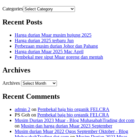
Categories
Recent Posts
Harga durian Muar musim hujung 2025
Harga durian 2025 terbaru Jun
Perbezaan musim durian Johor dan Pahang
Harga durian Muar 2025 Mac April
Pembekal mee siput Muar goreng dan mentah
Archives
Archives
Recent Comments
admin 2
on
Pembekal baja bio organik FELCRA
PS Goh
on
Pembekal baja bio organik FELCRA
Musim Durian 2023 Muar - Blog MuhasabahTrading dot com
on
Musim dan harga durian Muar 2023 September
Musim durian Muar 2022 Ogos September Oktober - Blog
MuhasabahTrading dot com
on
Musim Durian 2023 Muar