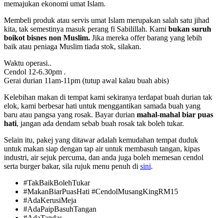
memajukan ekonomi umat Islam.
Membeli produk atau servis umat Islam merupakan salah satu jihad
kita, tak semestinya masuk perang fi Sabilillah. Kami
bukan suruh
boikot bisnes non Muslim.
Jika mereka offer barang yang lebih
baik atau peniaga Muslim tiada stok, silakan.
Waktu operasi..
Cendol 12-6.30pm .
Gerai durian 11am-11pm (tutup awal kalau buah abis)
Kelebihan makan di tempat kami sekiranya terdapat buah durian tak
elok, kami berbesar hati untuk menggantikan samada buah yang
baru atau pangsa yang rosak. Bayar durian
mahal-mahal biar puas
hati
, jangan ada dendam sebab buah rosak tak boleh tukar.
Selain itu, pakej yang ditawar adalah kemudahan tempat duduk
untuk makan siap dengan tap air untuk membasuh tangan, kipas
industri, air sejuk percuma, dan anda juga boleh memesan cendol
serta burger bakar, sila rujuk menu penuh di
sini
.
#TakBaikBolehTukar
#MakanBiarPuasHati #CendolMusangKingRM15
#AdaKerusiMeja
#AdaPaipBasuhTangan
#AdaTandas