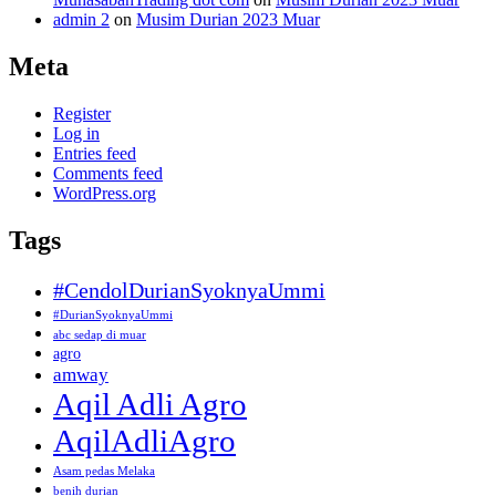
admin 2
on
Musim Durian 2023 Muar
Meta
Register
Log in
Entries feed
Comments feed
WordPress.org
Tags
#CendolDurianSyoknyaUmmi
#DurianSyoknyaUmmi
abc sedap di muar
agro
amway
Aqil Adli Agro
AqilAdliAgro
Asam pedas Melaka
benih durian