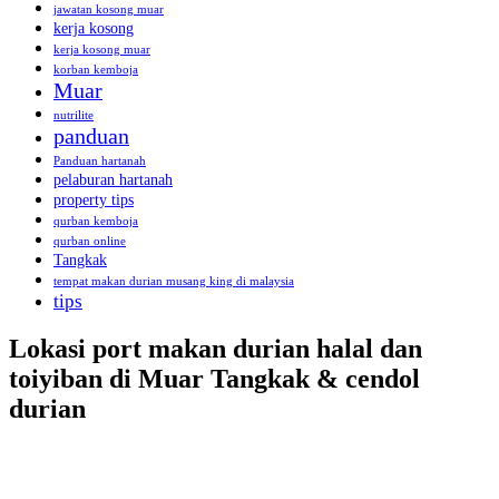
jawatan kosong muar
kerja kosong
kerja kosong muar
korban kemboja
Muar
nutrilite
panduan
Panduan hartanah
pelaburan hartanah
property tips
qurban kemboja
qurban online
Tangkak
tempat makan durian musang king di malaysia
tips
Lokasi port makan durian halal dan
toiyiban di Muar Tangkak & cendol
durian