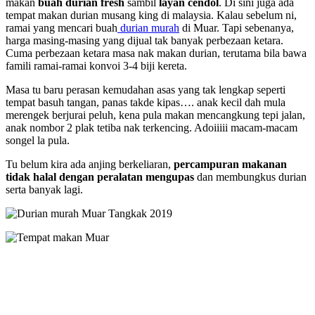
makan
buah durian fresh
sambil
layan cendol
. Di sini juga ada
tempat makan durian musang king di malaysia. Kalau sebelum ni,
ramai yang mencari buah
durian murah
di Muar. Tapi sebenanya,
harga masing-masing yang dijual tak banyak perbezaan ketara.
Cuma perbezaan ketara masa nak makan durian, terutama bila bawa
famili ramai-ramai konvoi 3-4 biji kereta.
Masa tu baru perasan kemudahan asas yang tak lengkap seperti
tempat basuh tangan, panas takde kipas…. anak kecil dah mula
merengek berjurai peluh, kena pula makan mencangkung tepi jalan,
anak nombor 2 plak tetiba nak terkencing. Adoiiiii macam-macam
songel la pula.
Tu belum kira ada anjing berkeliaran,
percampuran makanan
tidak halal dengan peralatan mengupas
dan membungkus durian
serta banyak lagi.