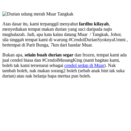
Atas dasar itu, kami terpanggil menyahut
fardhu kifayah
,
menyediakan tempat makan durian yang suci daripada najis
mughalazah. Jadi, apa kata kalau datang Muar / Tangkak, Johor,
sila singgah tempat kami di warung #CendolDurianSyoknyaUmmi ,
bertempat di Parit Bunga, 7km dari bandar Muar.
Bukan apa,
selain buah durian segar
dan frozen, tempat kami ada
jual cendol biasa dan #CendolMusangKing (nanti bagitau kami,
boleh tak kami tersenarai sebagai
cendol sedap di Muar
). Nak
tambah boleh, nak makan sorang2 boleh (sebab anak bini tak suka
durian) atau nak belanja bapa mertua pun boleh.