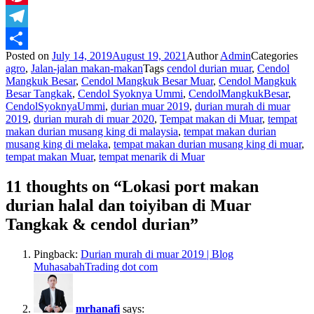
Pinterest
Telegram
Posted on
July 14, 2019
August 19, 2021
Author
Admin
Categories
Share
agro
,
Jalan-jalan makan-makan
Tags
cendol durian muar
,
Cendol
Mangkuk Besar
,
Cendol Mangkuk Besar Muar
,
Cendol Mangkuk
Besar Tangkak
,
Cendol Syoknya Ummi
,
CendolMangkukBesar
,
CendolSyoknyaUmmi
,
durian muar 2019
,
durian murah di muar
2019
,
durian murah di muar 2020
,
Tempat makan di Muar
,
tempat
makan durian musang king di malaysia
,
tempat makan durian
musang king di melaka
,
tempat makan durian musang king di muar
,
tempat makan Muar
,
tempat menarik di Muar
11 thoughts on “Lokasi port makan
durian halal dan toiyiban di Muar
Tangkak & cendol durian”
Pingback:
Durian murah di muar 2019 | Blog
MuhasabahTrading dot com
mrhanafi
says: