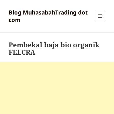
Blog MuhasabahTrading dot
com
MENU
AND
WIDGETS
Pembekal baja bio organik
FELCRA