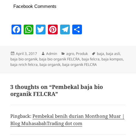
Facebook Comments
F
W
T
Pi
T
S
a
h
w
nt
el
h
c
at
itt
er
e
a
Posted
Author
Categories
Tags
April 3, 2017
Admin
agro
,
Produk
baja
,
baja asli
,
e
s
er
es
gr
re
on
baja bio organik
,
baja bio organik FELCRA
,
baja felcra
,
baja kompos
,
b
A
t
a
baja nrich felcra
,
baja organik
,
baja organik FELCRA
o
p
m
o
p
3 thoughts on “Pembekal baja bio
organik FELCRA”
k
Pingback:
Pembekal benih durian Monthong Muar |
Blog MuhasabahTrading dot com