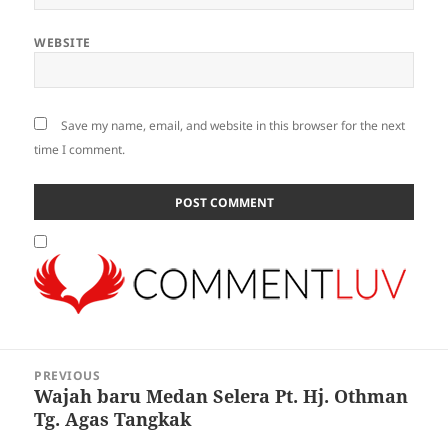
WEBSITE
Save my name, email, and website in this browser for the next
time I comment.
Post
PREVIOUS
navigation
Wajah baru Medan Selera Pt. Hj. Othman
Previous
Tg. Agas Tangkak
post: