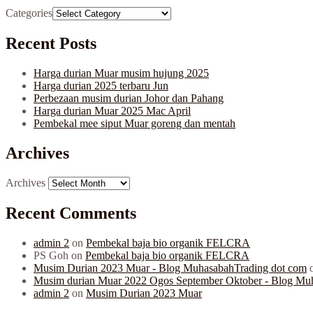
Categories
Recent Posts
Harga durian Muar musim hujung 2025
Harga durian 2025 terbaru Jun
Perbezaan musim durian Johor dan Pahang
Harga durian Muar 2025 Mac April
Pembekal mee siput Muar goreng dan mentah
Archives
Archives
Recent Comments
admin 2
on
Pembekal baja bio organik FELCRA
PS Goh
on
Pembekal baja bio organik FELCRA
Musim Durian 2023 Muar - Blog MuhasabahTrading dot com
Musim durian Muar 2022 Ogos September Oktober - Blog Mu
admin 2
on
Musim Durian 2023 Muar