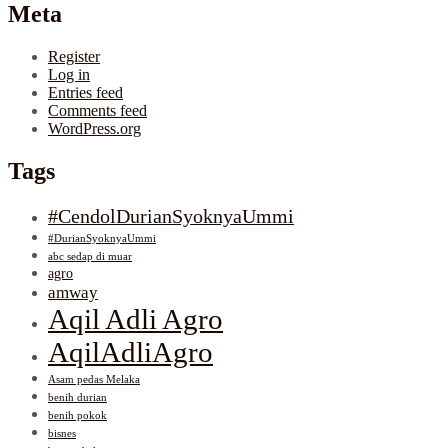
Meta
Register
Log in
Entries feed
Comments feed
WordPress.org
Tags
#CendolDurianSyoknyaUmmi
#DurianSyoknyaUmmi
abc sedap di muar
agro
amway
Aqil Adli Agro
AqilAdliAgro
Asam pedas Melaka
benih durian
benih pokok
bisnes