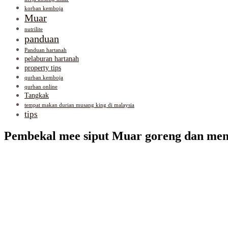
korban kemboja
Muar
nutrilite
panduan
Panduan hartanah
pelaburan hartanah
property tips
qurban kemboja
qurban online
Tangkak
tempat makan durian musang king di malaysia
tips
Pembekal mee siput Muar goreng dan me