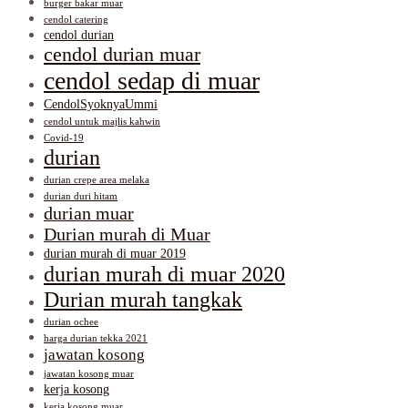
burger bakar muar
cendol catering
cendol durian
cendol durian muar
cendol sedap di muar
CendolSyoknyaUmmi
cendol untuk majlis kahwin
Covid-19
durian
durian crepe area melaka
durian duri hitam
durian muar
Durian murah di Muar
durian murah di muar 2019
durian murah di muar 2020
Durian murah tangkak
durian ochee
harga durian tekka 2021
jawatan kosong
jawatan kosong muar
kerja kosong
kerja kosong muar