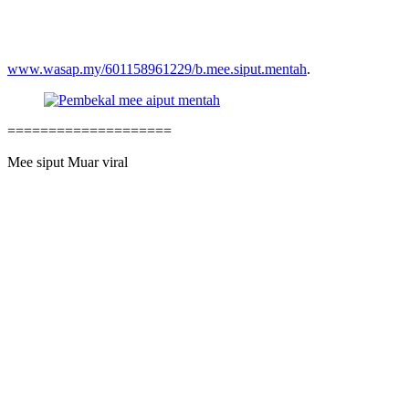
www.wasap.my/601158961229/b.mee.siput.mentah
.
====================
Mee siput Muar viral