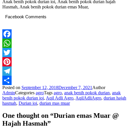
Anak benih pokok durian ioi, Anak benih pokok durian hajah
Hasmah, Anak benih pokok durian emas Muar,
Facebook Comments
Facebook
WhatsApp
Twitter
Pinterest
Telegram
Posted on
September 12, 2018
December 7, 2021
Author
Share
Admin
Categories
agro
Tags
agro
,
anak benih pokok durian
,
anak
benih pokok durian ioi
,
Aqil Adli Agro
,
AqilAdliAgro
,
durian hajah
hasmah
,
Durian ioi
,
durian mas muar
One thought on “Durian emas Muar @
Hajah Hasmah”