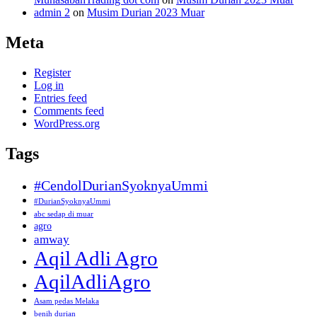
admin 2
on
Musim Durian 2023 Muar
Meta
Register
Log in
Entries feed
Comments feed
WordPress.org
Tags
#CendolDurianSyoknyaUmmi
#DurianSyoknyaUmmi
abc sedap di muar
agro
amway
Aqil Adli Agro
AqilAdliAgro
Asam pedas Melaka
benih durian