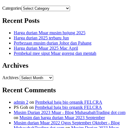
Categories
Recent Posts
Harga durian Muar musim hujung 2025
Harga durian 2025 terbaru Jun
Perbezaan musim durian Johor dan Pahang
Harga durian Muar 2025 Mac April
Pembekal mee siput Muar goreng dan mentah
Archives
Archives
Recent Comments
admin 2
on
Pembekal baja bio organik FELCRA
PS Goh
on
Pembekal baja bio organik FELCRA
Musim Durian 2023 Muar - Blog MuhasabahTrading dot com
on
Musim dan harga durian Muar 2023 September
Musim durian Muar 2022 Ogos September Oktober - Blog
MuhasabahTrading dot com
on
Musim Durian 2023 Muar