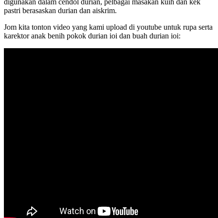
digunakan dalam cendol durian, pelbagai masakan kuih dan kek
pastri berasaskan durian dan aiskrim.
Jom kita tonton video yang kami upload di youtube untuk rupa serta
karektor anak benih pokok durian ioi dan buah durian ioi: