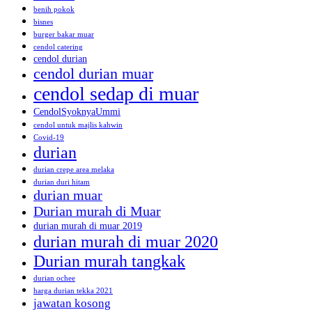
benih pokok
bisnes
burger bakar muar
cendol catering
cendol durian
cendol durian muar
cendol sedap di muar
CendolSyoknyaUmmi
cendol untuk majlis kahwin
Covid-19
durian
durian crepe area melaka
durian duri hitam
durian muar
Durian murah di Muar
durian murah di muar 2019
durian murah di muar 2020
Durian murah tangkak
durian ochee
harga durian tekka 2021
jawatan kosong