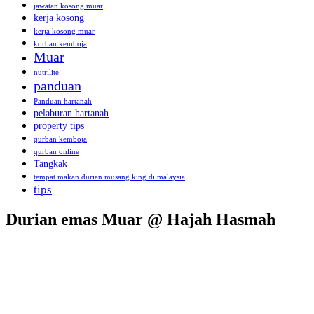
jawatan kosong muar
kerja kosong
kerja kosong muar
korban kemboja
Muar
nutrilite
panduan
Panduan hartanah
pelaburan hartanah
property tips
qurban kemboja
qurban online
Tangkak
tempat makan durian musang king di malaysia
tips
Durian emas Muar @ Hajah Hasmah