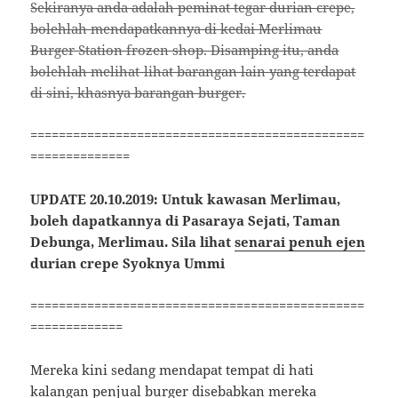
Sekiranya anda adalah peminat tegar durian crepe,
bolehlah mendapatkannya di kedai
Merlimau
Burger Station frozen shop.
Disamping itu, anda
bolehlah melihat-lihat barangan lain yang terdapat
di sini, khasnya barangan burger.
===============================================
==============
UPDATE 20.10.2019: Untuk kawasan Merlimau,
boleh dapatkannya di Pasaraya Sejati, Taman
Debunga, Merlimau. Sila lihat
senarai penuh ejen
durian crepe Syoknya Ummi
===============================================
=============
Mereka kini sedang mendapat tempat di hati
kalangan penjual burger disebabkan mereka