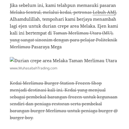
Jika sebelum ini, kami telahpun memasuki pasaran
Melaka
Sentral, melalui kedai,
petronas
Lebuh AMJ
,
Alhamdulillah, tempohari kami berjaya menambah
lagi ejen untuk durian crepe area Melaka. Ejen kami
kali ini bertempat di
Taman Merlimau Utara (MU),
yang sangat sinonim dengan para pelajar Politeknik
Merlimau
Pasaraya Mega
www.MuhasabahTrading.com
Kedai Merlimau Burger Station Frozen Shop
menjadi destinasi kali ini. Kedai yang menjual
sebagai pembekal barangan frozen untuk kegunaan
sendiri dan peniaga restoran serta pembekal
barangan burger Merlimau untuk peniaga burger @
burger boy.