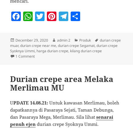
mencari.
F
W
T
Pi
T
S
a
h
w
nt
el
h
c
at
itt
er
e
a
Posted
Author
Categories
Tags
December 29, 2020
admin 2
Produk
durian crepe
e
s
er
es
gr
re
on
muar
,
durian crepe near me
,
durian crepe Segamat
,
durian crepe
b
A
t
a
Syoknya Ummi
,
harga durian crepe
,
kilang durian crepe
on Durian crepe Segamat
1 Comment
o
p
m
o
p
Durian crepe area Melaka
k
Merlimau MU
U
PDATE 14.08.21:
Untuk kawasan Merlimau, boleh
dapatkannya di Pasaraya Sejati, Taman Debunga,
dan Pasaraya Mega, Merlimau. Sila lihat
senarai
penuh ejen
durian crepe Syoknya Ummi.