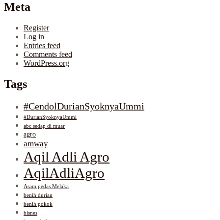
Meta
Register
Log in
Entries feed
Comments feed
WordPress.org
Tags
#CendolDurianSyoknyaUmmi
#DurianSyoknyaUmmi
abc sedap di muar
agro
amway
Aqil Adli Agro
AqilAdliAgro
Asam pedas Melaka
benih durian
benih pokok
bisnes