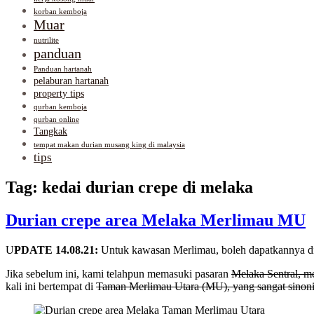
korban kemboja
Muar
nutrilite
panduan
Panduan hartanah
pelaburan hartanah
property tips
qurban kemboja
qurban online
Tangkak
tempat makan durian musang king di malaysia
tips
Tag:
kedai durian crepe di melaka
Durian crepe area Melaka Merlimau MU
U
PDATE 14.08.21:
Untuk kawasan Merlimau, boleh dapatkannya di 
Jika sebelum ini, kami telahpun memasuki pasaran
Melaka
Sentral, me
kali ini bertempat di
Taman Merlimau Utara (MU), yang sangat sinoni