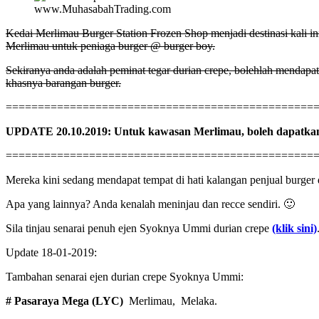
www.MuhasabahTrading.com
Kedai Merlimau Burger Station Frozen Shop menjadi destinasi kali i
Merlimau untuk peniaga burger @ burger boy.
Sekiranya anda adalah peminat tegar durian crepe, bolehlah mendapa
khasnya barangan burger.
================================================
UPDATE 20.10.2019: Untuk kawasan Merlimau, boleh dapatkanny
================================================
Mereka kini sedang mendapat tempat di hati kalangan penjual burge
Apa yang lainnya? Anda kenalah meninjau dan recce sendiri. 🙂
Sila tinjau senarai penuh ejen Syoknya Ummi durian crepe
(klik sini)
Update 18-01-2019:
Tambahan senarai ejen durian crepe Syoknya Ummi:
# Pasaraya Mega (LYC)
Merlimau, Melaka.