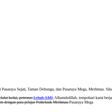
Pasaraya Sejati, Taman Debunga, dan Pasaraya Mega, Merlimau. Sila 
lalui kedai,
petronas
Lebuh AMJ
,
Alhamdulillah, tempohari kami berja
m dengan para pelajar Politeknik Merlimau
Pasaraya Mega