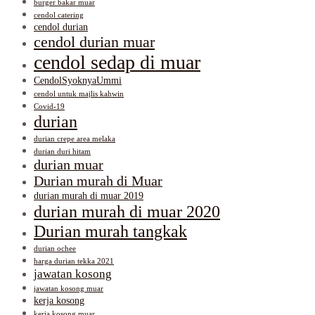
burger bakar muar
cendol catering
cendol durian
cendol durian muar
cendol sedap di muar
CendolSyoknyaUmmi
cendol untuk majlis kahwin
Covid-19
durian
durian crepe area melaka
durian duri hitam
durian muar
Durian murah di Muar
durian murah di muar 2019
durian murah di muar 2020
Durian murah tangkak
durian ochee
harga durian tekka 2021
jawatan kosong
jawatan kosong muar
kerja kosong
kerja kosong muar