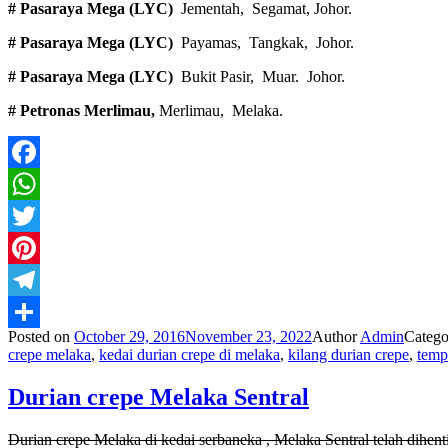
# Pasaraya Mega (LYC)
Jementah, Segamat, Johor.
# Pasaraya Mega (LYC)
Payamas, Tangkak, Johor.
# Pasaraya Mega (LYC)
Bukit Pasir, Muar. Johor.
# Petronas Merlimau,
Merlimau, Melaka.
Facebook
WhatsApp
Twitter
Pinterest
Telegram
Posted on
October 29, 2016
November 23, 2022
Author
Admin
Catego
Share
crepe melaka
,
kedai durian crepe di melaka
,
kilang durian crepe
,
temp
Durian crepe Melaka Sentral
Durian crepe Melaka di kedai serbaneka , Melaka Sentral telah dihen