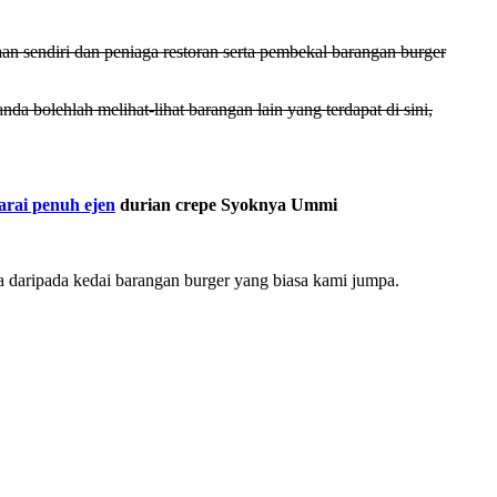
an sendiri dan peniaga restoran serta pembekal barangan burger
nda bolehlah melihat-lihat barangan lain yang terdapat di sini,
arai penuh ejen
durian crepe Syoknya Ummi
 daripada kedai barangan burger yang biasa kami jumpa.