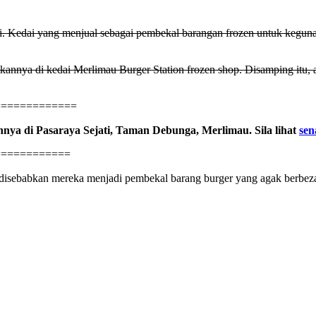
ni. Kedai yang menjual sebagai pembekal barangan frozen untuk keguna
tkannya di kedai
Merlimau Burger Station frozen shop.
Disamping itu, a
=============
a di Pasaraya Sejati, Taman Debunga, Merlimau. Sila lihat
sen
============
r disebabkan mereka menjadi pembekal barang burger yang agak berbeza
.