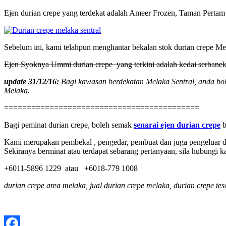
Ejen durian crepe yang terdekat adalah Ameer Frozen, Taman Pert
Sebelum ini, kami telahpun menghantar bekalan stok durian crepe M
Ejen Syoknya Ummi durian crepe yang terkini adalah kedai serbaneka
update 31/12/16:
Bagi kawasan berdekatan Melaka Sentral, anda bo
Melaka.
===========================================
Bagi peminat durian crepe, boleh semak
senarai ejen durian crepe
b
Kami merupakan pembekal , pengedar, pembuat dan juga pengeluar d
Sekiranya berminat atau terdapat sebarang pertanyaan, sila hubungi kam
+6011-5896 1229 atau +6018-779 1008
durian crepe area melaka,
jual durian crepe melaka,
durian crepe te