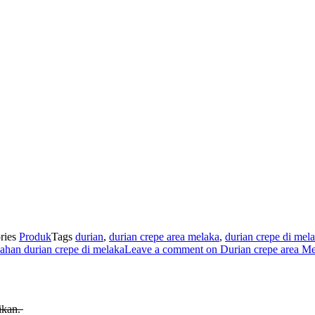
ries
Produk
Tags
durian
,
durian crepe area melaka
,
durian crepe di mel
ahan durian crepe di melaka
Leave a comment
on Durian crepe area 
tikan.