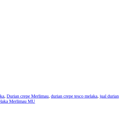
aka
,
Durian crepe Merlimau
,
durian crepe tesco melaka
,
jual durian
Melaka Merlimau MU