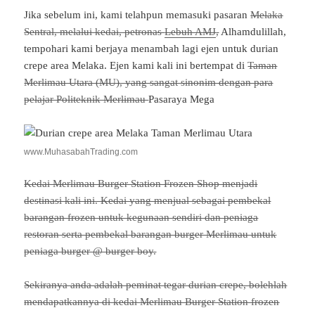
Jika sebelum ini, kami telahpun memasuki pasaran
Melaka
Sentral, melalui kedai,
petronas
Lebuh AMJ
,
Alhamdulillah,
tempohari kami berjaya menambah lagi ejen untuk durian
crepe area Melaka. Ejen kami kali ini bertempat di
Taman
Merlimau Utara (MU), yang sangat sinonim dengan para
pelajar Politeknik Merlimau
Pasaraya Mega
www.MuhasabahTrading.com
Kedai Merlimau Burger Station Frozen Shop menjadi
destinasi kali ini. Kedai yang menjual sebagai pembekal
barangan frozen untuk kegunaan sendiri dan peniaga
restoran serta pembekal barangan burger Merlimau untuk
peniaga burger @ burger boy.
Sekiranya anda adalah peminat tegar durian crepe, bolehlah
mendapatkannya di kedai
Merlimau Burger Station frozen