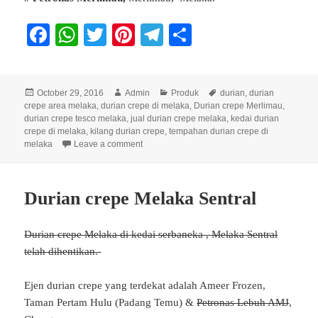
Fa
W
T
Pi
Te
S
ce
ha
wi
nt
le
ha
bo
ts
tte
er
gr
re
Posted
Author
Categories
Tags
October 29, 2016
Admin
Produk
durian
,
durian
ok
A
r
es
a
on
crepe area melaka
,
durian crepe di melaka
,
Durian crepe Merlimau
,
pp
t
m
durian crepe tesco melaka
,
jual durian crepe melaka
,
kedai durian
crepe di melaka
,
kilang durian crepe
,
tempahan durian crepe di
on Durian crepe area Melaka Merlimau MU
melaka
Leave a comment
Durian crepe Melaka Sentral
Durian crepe Melaka di kedai serbaneka , Melaka Sentral
telah dihentikan.
Ejen durian crepe yang terdekat adalah Ameer Frozen,
Taman Pertam Hulu (Padang Temu) &
Petronas Lebuh AMJ
,