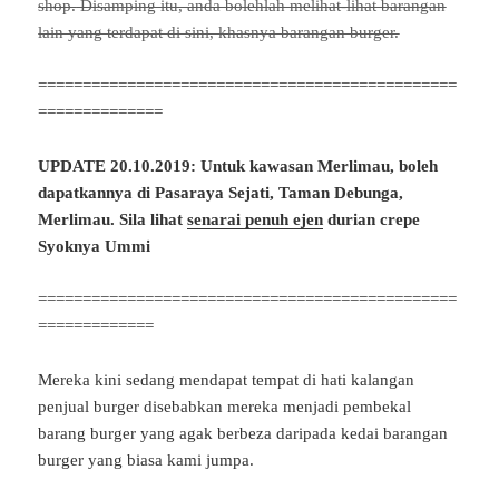
shop.
Disamping itu, anda bolehlah melihat-lihat barangan
lain yang terdapat di sini, khasnya barangan burger.
===============================================
==============
UPDATE 20.10.2019: Untuk kawasan Merlimau, boleh
dapatkannya di Pasaraya Sejati, Taman Debunga,
Merlimau. Sila lihat
senarai penuh ejen
durian crepe
Syoknya Ummi
===============================================
=============
Mereka kini sedang mendapat tempat di hati kalangan
penjual burger disebabkan mereka menjadi pembekal
barang burger yang agak berbeza daripada kedai barangan
burger yang biasa kami jumpa.