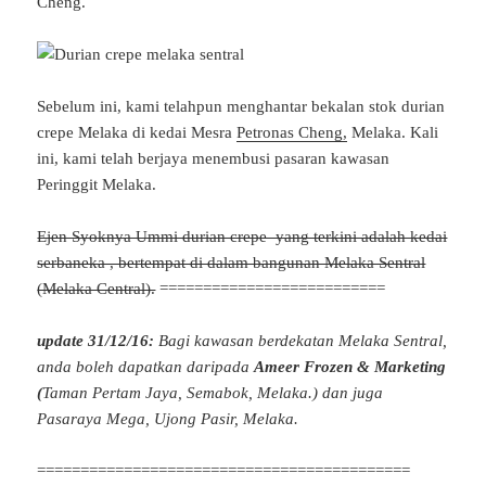
Cheng.
Sebelum ini, kami telahpun menghantar bekalan stok durian
crepe Melaka di kedai Mesra
Petronas Cheng,
Melaka. Kali
ini, kami telah berjaya menembusi pasaran kawasan
Peringgit Melaka.
Ejen Syoknya Ummi durian crepe yang terkini adalah kedai
serbaneka , bertempat di dalam bangunan Melaka Sentral
(Melaka Central).
==========================
update 31/12/16:
Bagi kawasan berdekatan Melaka Sentral,
anda boleh dapatkan daripada
Ameer Frozen & Marketing
(
Taman Pertam Jaya, Semabok, Melaka.) dan juga
Pasaraya Mega, Ujong Pasir, Melaka.
===========================================