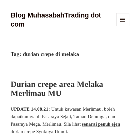
Blog MuhasabahTrading dot
com
MENU
AND
WIDGETS
Tag:
durian crepe di melaka
Durian crepe area Melaka
Merlimau MU
U
PDATE 14.08.21:
Untuk kawasan Merlimau, boleh
dapatkannya di Pasaraya Sejati, Taman Debunga, dan
Pasaraya Mega, Merlimau. Sila lihat
senarai penuh ejen
durian crepe Syoknya Ummi.