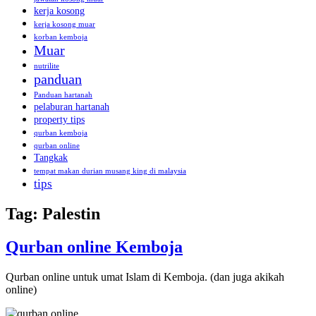
kerja kosong
kerja kosong muar
korban kemboja
Muar
nutrilite
panduan
Panduan hartanah
pelaburan hartanah
property tips
qurban kemboja
qurban online
Tangkak
tempat makan durian musang king di malaysia
tips
Tag:
Palestin
Qurban online Kemboja
Qurban online untuk umat Islam di Kemboja. (dan juga akikah
online)