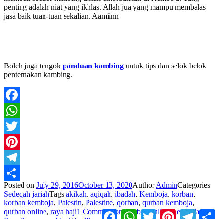
penting adalah niat yang ikhlas. Allah jua yang mampu membalas
jasa baik tuan-tuan sekalian. Aamiinn
Boleh juga tengok
panduan kambing
untuk tips dan selok belok
penternakan kambing.
Facebook
WhatsApp
Twitter
Pinterest
Telegram
Posted on
July 29, 2016
October 13, 2020
Author
Admin
Categories
Share
Sedeqah jariah
Tags
akikah
,
aqiqah
,
ibadah
,
Kemboja
,
korban
,
korban kemboja
,
Palestin
,
Palestine
,
qorban
,
qurban kemboja
,
qurban online
,
raya haji
1 Comment
on Qurban online Kemboja
Facebook
WhatsApp
Twitter
Pinterest
Telegr
S