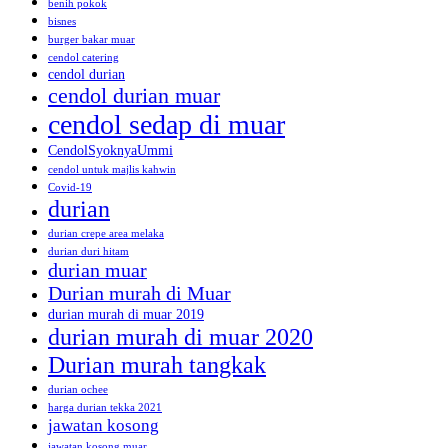
benih pokok
bisnes
burger bakar muar
cendol catering
cendol durian
cendol durian muar
cendol sedap di muar
CendolSyoknyaUmmi
cendol untuk majlis kahwin
Covid-19
durian
durian crepe area melaka
durian duri hitam
durian muar
Durian murah di Muar
durian murah di muar 2019
durian murah di muar 2020
Durian murah tangkak
durian ochee
harga durian tekka 2021
jawatan kosong
jawatan kosong muar