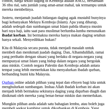
contoh, harga sekilo daging di Kemboja adalah RM32, bersamaan
36 ribu rial, satu jumlah yang amat-amat mahal, tak termampu untuk
mereka membelinya.
Justeru, menjamah juadah hidangan daging agak mustahil bunyinya
bagi kebanyakan Melayu Kemboja (Islam). Apa yang diharap,
adalah sedeqah dan sumbangan umat Islam pabila tibanya musim
hari raya haji, iaitu saat para muslimat berlumba-lumba menunaikan
ibadat korban
. Ini bermakna mereka hanya makan daging setahun
hanya sekali. Menyedihkan bukan?
Kita di Malaysia secara purata, tidak menjadi masalah untuk
membeli dan menikmati juadah daging. Dan, Alhamdulillah, ramai
yang perihatin dengan situasi yang berlaku di negara-negara yang
mempunyai umat Islam yang hidup dalam negara yang bergolak
atau miskin. Contoh negara Palestin dan Kemboja adalah antara
tempat yang lebih memerlukan kita menyalurkan ibadah qurban,
berbanding bumi kita Malaysia.
Qurban
online adalah pilihan yang tepat dan efisyen bagi kita untuk
menghulurkan sumbangan. Inshaa Allah ibadah korban ini akan
menjadi lebih bermakna sekiranya daging yang diqurban diagih dan
dinikmati oleh mereka yang benar-benar miskin dan memerlukan.
Mungkin pilihan anda adalah satu bahagian lembu, atau boleh juga
membeli seekor kambing untuk dikorbankan di Kemboja. Yang