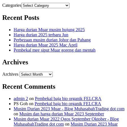
Categories
Recent Posts
Harga durian Muar musim hujung 2025
Harga durian 2025 terbaru Jun
Perbezaan musim durian Johor dan Pahang
Harga durian Muar 2025 Mac April
Pembekal mee siput Muar goreng dan mentah
Archives
Archives
Recent Comments
admin 2
on
Pembekal baja bio organik FELCRA
PS Goh
on
Pembekal baja bio organik FELCRA
Musim Durian 2023 Muar - Blog MuhasabahTrading dot com
on
Musim dan harga durian Muar 2023 September
Musim durian Muar 2022 Ogos September Oktober - Blog
MuhasabahTrading dot com
on
Musim Durian 2023 Muar