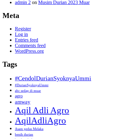
admin 2
on
Musim Durian 2023 Muar
Meta
Register
Log in
Entries feed
Comments feed
WordPress.org
Tags
#CendolDurianSyoknyaUmmi
#DurianSyoknyaUmmi
abc sedap di muar
agro
amway
Aqil Adli Agro
AqilAdliAgro
Asam pedas Melaka
benih durian