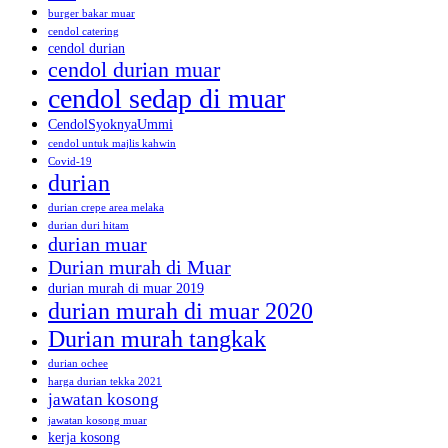
burger bakar muar
cendol catering
cendol durian
cendol durian muar
cendol sedap di muar
CendolSyoknyaUmmi
cendol untuk majlis kahwin
Covid-19
durian
durian crepe area melaka
durian duri hitam
durian muar
Durian murah di Muar
durian murah di muar 2019
durian murah di muar 2020
Durian murah tangkak
durian ochee
harga durian tekka 2021
jawatan kosong
jawatan kosong muar
kerja kosong