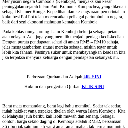
Menyusuri negara Cambodia (Kemboja), menyaksikan kesan
peninggalan sejarah hitam Parti Komunis Kampuchea, yang dikenali
sebagai Khamer Rouge. Kepedihan dan kesengsaraan pemerintahan
kuku besi Pol Pot telah merencatkan pelbagai pertumbuhan negara,
baik dari segi ekonomi mahupun kemajuan Kemboja.
Pada kebiasaannya, orang Islam Kemboja bekerja sebagai petani
atau nelayan. Ada juga yang memilih menjadi peniaga kecil-kecilan.
Dengan purata pendapatan sehari di antara RM5 – RM10 sahaja,
jelas menggambarkan situasi mereka sebagai miskin tegar untuk
lebih kita fahami. Pastinya sukar untuk membayangkan keadaan kita
jika terpaksa menyara keluarga dengan pendapatan sebanyak itu.
Perbezaan Qurban dan Aqiqah
klik SINI
Hukum dan pengertian Qurban
KLIK SINI
Berat mata memandang, berat lagi bahu memikul. Sedar tak sedar,
itulah hakikat yang terpaksa ditelan oleh warga Islam Kemboja. Kita
di Malaysia jauh beribu kali lebih mewah dan senang. Sebagai
contoh, harga sekilo daging di Kemboja adalah RM32, bersamaan
36 ribu rial, satu jumlah yang amat-amat mahal, tak termampu untuk