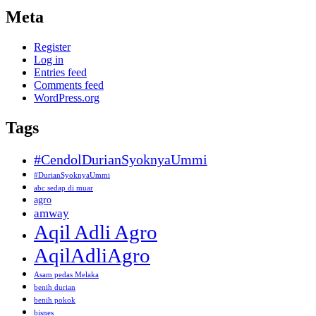
Meta
Register
Log in
Entries feed
Comments feed
WordPress.org
Tags
#CendolDurianSyoknyaUmmi
#DurianSyoknyaUmmi
abc sedap di muar
agro
amway
Aqil Adli Agro
AqilAdliAgro
Asam pedas Melaka
benih durian
benih pokok
bisnes