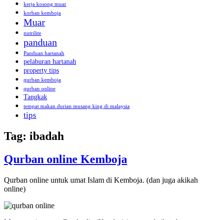
kerja kosong muar
korban kemboja
Muar
nutrilite
panduan
Panduan hartanah
pelaburan hartanah
property tips
qurban kemboja
qurban online
Tangkak
tempat makan durian musang king di malaysia
tips
Tag:
ibadah
Qurban online Kemboja
Qurban online untuk umat Islam di Kemboja. (dan juga akikah
online)