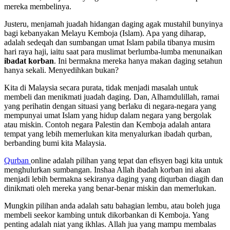
mereka membelinya.
Justeru, menjamah juadah hidangan daging agak mustahil bunyinya
bagi kebanyakan Melayu Kemboja (Islam). Apa yang diharap,
adalah sedeqah dan sumbangan umat Islam pabila tibanya musim
hari raya haji, iaitu saat para muslimat berlumba-lumba menunaikan
ibadat korban
. Ini bermakna mereka hanya makan daging setahun
hanya sekali. Menyedihkan bukan?
Kita di Malaysia secara purata, tidak menjadi masalah untuk
membeli dan menikmati juadah daging. Dan, Alhamdulillah, ramai
yang perihatin dengan situasi yang berlaku di negara-negara yang
mempunyai umat Islam yang hidup dalam negara yang bergolak
atau miskin. Contoh negara Palestin dan Kemboja adalah antara
tempat yang lebih memerlukan kita menyalurkan ibadah qurban,
berbanding bumi kita Malaysia.
Qurban
online adalah pilihan yang tepat dan efisyen bagi kita untuk
menghulurkan sumbangan. Inshaa Allah ibadah korban ini akan
menjadi lebih bermakna sekiranya daging yang diqurban diagih dan
dinikmati oleh mereka yang benar-benar miskin dan memerlukan.
Mungkin pilihan anda adalah satu bahagian lembu, atau boleh juga
membeli seekor kambing untuk dikorbankan di Kemboja. Yang
penting adalah niat yang ikhlas. Allah jua yang mampu membalas