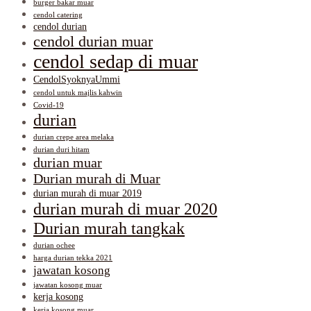
burger bakar muar
cendol catering
cendol durian
cendol durian muar
cendol sedap di muar
CendolSyoknyaUmmi
cendol untuk majlis kahwin
Covid-19
durian
durian crepe area melaka
durian duri hitam
durian muar
Durian murah di Muar
durian murah di muar 2019
durian murah di muar 2020
Durian murah tangkak
durian ochee
harga durian tekka 2021
jawatan kosong
jawatan kosong muar
kerja kosong
kerja kosong muar