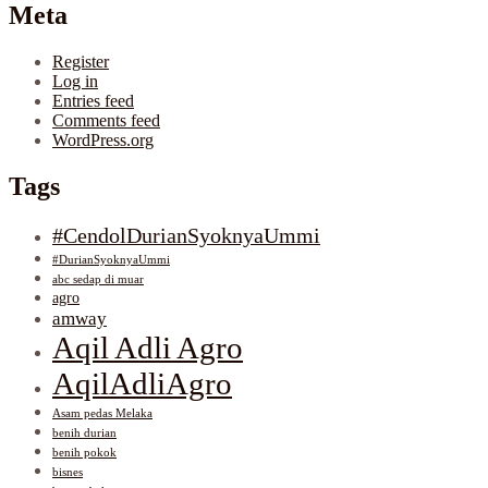
Meta
Register
Log in
Entries feed
Comments feed
WordPress.org
Tags
#CendolDurianSyoknyaUmmi
#DurianSyoknyaUmmi
abc sedap di muar
agro
amway
Aqil Adli Agro
AqilAdliAgro
Asam pedas Melaka
benih durian
benih pokok
bisnes