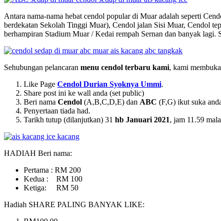
Antara nama-nama hebat cendol popular di Muar adalah seperti Cend
berdekatan Sekolah Tinggi Muar), Cendol jalan Sisi Muar, Cendol tep
berhampiran Stadium Muar / Kedai rempah Sernan dan banyak lagi. S
Sehubungan pelancaran
menu cendol terbaru kami
, kami membuka 
Like Page
Cendol Durian Syoknya Ummi
.
Share post ini ke wall anda (set public)
Beri nama
Cendol
(A,B,C,D,E) dan
ABC
(F,G) ikut suka anda
Penyertaan tiada had.
Tarikh tutup (dilanjutkan) 31
hb Januari 2021
, jam 11.59 mal
HADIAH Beri nama:
Pertama : RM 200
Kedua : RM 100
Ketiga: RM 50
Hadiah SHARE PALING BANYAK LIKE: