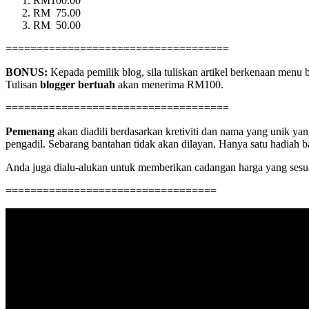
RM100.00
RM 75.00
RM 50.00
====================================
BONUS:
Kepada pemilik blog, sila tuliskan artikel berkenaan menu 
Tulisan
blogger bertuah
akan menerima RM100.
====================================
Pemenang
akan diadili berdasarkan kretiviti dan nama yang unik ya
pengadil. Sebarang bantahan tidak akan dilayan. Hanya satu hadiah ba
Anda juga dialu-alukan untuk memberikan cadangan harga yang sesua
==================================