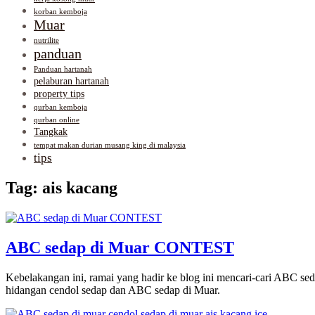
korban kemboja
Muar
nutrilite
panduan
Panduan hartanah
pelaburan hartanah
property tips
qurban kemboja
qurban online
Tangkak
tempat makan durian musang king di malaysia
tips
Tag:
ais kacang
ABC sedap di Muar CONTEST
Kebelakangan ini, ramai yang hadir ke blog ini mencari-cari ABC se
hidangan cendol sedap dan ABC sedap di Muar.