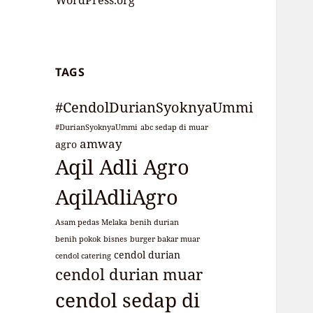
WordPress.org
TAGS
#CendolDurianSyoknyaUmmi
#DurianSyoknyaUmmi
abc sedap di muar
amway
agro
Aqil Adli Agro
AqilAdliAgro
Asam pedas Melaka
benih durian
benih pokok
bisnes
burger bakar muar
cendol durian
cendol catering
cendol durian muar
cendol sedap di