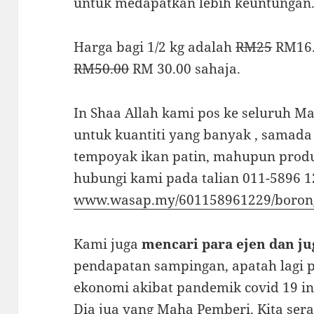
untuk medapatkan lebih keuntungan
Harga bagi 1/2 kg adalah
RM25
RM16.
RM50.00
RM 30.00 sahaja.
In Shaa Allah kami pos ke seluruh M
untuk kuantiti yang banyak , samada
tempoyak ikan patin, mahupun produ
hubungi kami pada talian 011-5896 
www.wasap.my/601158961229/boron
Kami juga
mencari para ejen dan ju
pendapatan sampingan, apatah lagi
ekonomi akibat pandemik covid 19 ini
Dia jua yang Maha Pemberi. Kita ser