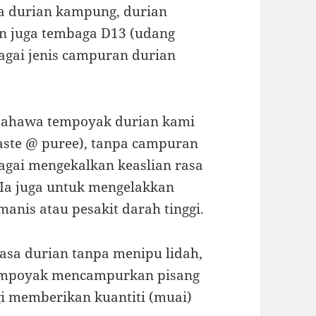
da durian kampung, durian
an juga tembaga D13 (udang
bagai jenis campuran durian
 bahawa tempoyak durian kami
aste @ puree), tanpa campuran
agai mengekalkan keaslian rasa
 Ia juga untuk mengelakkan
manis atau pesakit darah tinggi.
 rasa durian tanpa menipu lidah,
tempoyak mencampurkan pisang
 memberikan kuantiti (muai)