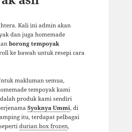
tera. Kali ini admin akan
oyak dan juga homemade
lian
borong tempoyak
oll ke bawah untuk resepi cara
Untuk makluman semua,
homemade tempoyak kami
dalah produk kami sendiri
berjenama
Syoknya Ummi
, di
amping itu, terdapat pelbagai
seperti
durian box frozen
,