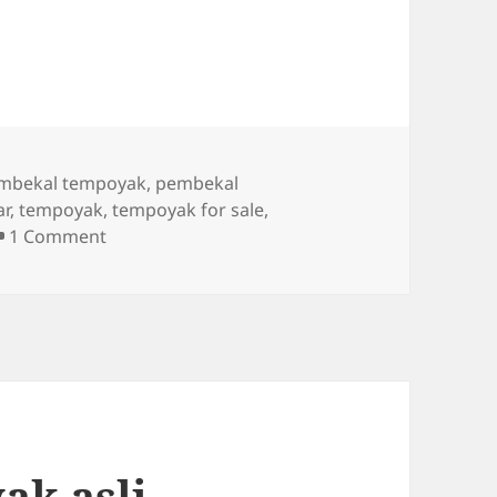
gs
mbekal tempoyak
,
pembekal
ar
,
tempoyak
,
tempoyak for sale
,
on Pembekal tempoyak Muar
1 Comment
ak asli