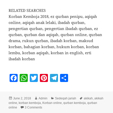
RELATED SEARCHES
Korban Kemboja 2018, ez qurban penipu, aqiqah
online, aqiqah anak lelaki, ibadah qurban,
pengertian qurban, pengertian ibadah qurban, ez
qurban, qurban dan aqiqah, qurban online, qurban
drama, rukun qurban, ibadah korban, maksud
korban, bahagian korban, hukum korban, korban
lembu, korban aqiqah, korban in english, erti
ibadah korban
F
W
T
Pi
T
S
a
h
w
nt
el
h
c
at
itt
er
e
a
Posted
Author
Categories
Tags
June 2, 2018
Admin
Sedeqah jariah
akikah
,
akikah
e
s
er
es
gr
re
on
online
,
korban kemboja
,
Korban online
,
qurban kemboja
,
qurban
b
A
t
a
on Ibadah korban Kemboja 2018
online
3 Comments