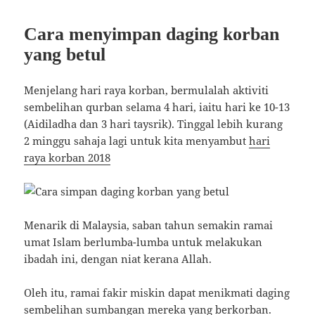
o
p
m
o
p
Cara menyimpan daging korban
k
yang betul
Menjelang hari raya korban, bermulalah aktiviti
sembelihan qurban selama 4 hari, iaitu hari ke 10-13
(Aidiladha dan 3 hari taysrik). Tinggal lebih kurang
2 minggu sahaja lagi untuk kita menyambut
hari
raya korban 2018
Menarik di Malaysia, saban tahun semakin ramai
umat Islam berlumba-lumba untuk melakukan
ibadah ini, dengan niat kerana Allah.
Oleh itu, ramai fakir miskin dapat menikmati daging
sembelihan sumbangan mereka yang berkorban.