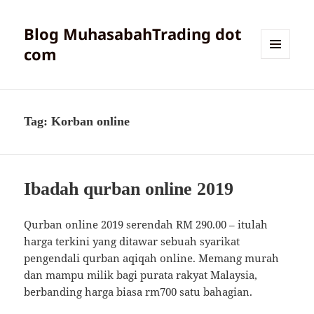
Blog MuhasabahTrading dot
com
MENU
AND
WIDGETS
Tag:
Korban online
Ibadah qurban online 2019
Qurban online 2019 serendah RM 290.00 – itulah
harga terkini yang ditawar sebuah syarikat
pengendali qurban aqiqah online. Memang murah
dan mampu milik bagi purata rakyat Malaysia,
berbanding harga biasa rm700 satu bahagian.