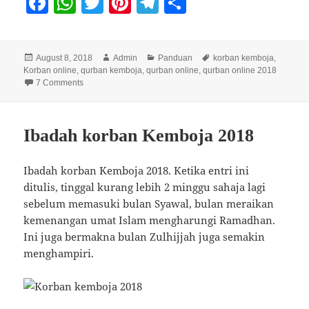
F
W
T
Pi
T
S
a
h
w
nt
el
h
c
at
itt
er
e
a
Posted
Author
Categories
Tags
August 8, 2018
Admin
Panduan
korban kemboja
,
e
s
er
es
gr
re
on
Korban online
,
qurban kemboja
,
qurban online
,
qurban online 2018
b
A
t
a
on Cara menyimpan daging korban yang betul
7 Comments
o
p
m
o
p
Ibadah korban Kemboja 2018
k
Ibadah korban Kemboja 2018. Ketika entri ini
ditulis, tinggal kurang lebih 2 minggu sahaja lagi
sebelum memasuki bulan Syawal, bulan meraikan
kemenangan umat Islam mengharungi Ramadhan.
Ini juga bermakna bulan Zulhijjah juga semakin
menghampiri.