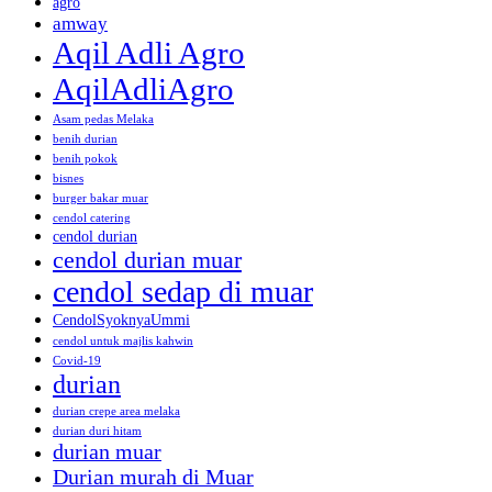
agro
amway
Aqil Adli Agro
AqilAdliAgro
Asam pedas Melaka
benih durian
benih pokok
bisnes
burger bakar muar
cendol catering
cendol durian
cendol durian muar
cendol sedap di muar
CendolSyoknyaUmmi
cendol untuk majlis kahwin
Covid-19
durian
durian crepe area melaka
durian duri hitam
durian muar
Durian murah di Muar