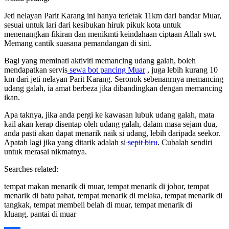
Jeti nelayan Parit Karang ini hanya terletak 11km dari bandar Muar,
sesuai untuk lari dari kesibukan hiruk pikuk kota untuk
menenangkan fikiran dan menikmti keindahaan ciptaan Allah swt.
Memang cantik suasana pemandangan di sini.
Bagi yang meminati aktiviti memancing udang galah, boleh
mendapatkan servis
sewa bot pancing Muar
, juga lebih kurang 10
km dari jeti nelayan Parit Karang. Seronok sebenanrnya memancing
udang galah, ia amat berbeza jika dibandingkan dengan memancing
ikan.
Apa taknya, jika anda pergi ke kawasan lubuk udang galah, mata
kail akan kerap disentap oleh udang galah, dalam masa sejam dua,
anda pasti akan dapat menarik naik si udang, lebih daripada seekor.
Apatah lagi jika yang ditarik adalah si
sepit biru
. Cubalah sendiri
untuk merasai nikmatnya.
Searches related:
tempat makan menarik di muar, tempat menarik di johor, tempat
menarik di batu pahat, tempat menarik di melaka, tempat menarik di
tangkak, tempat membeli belah di muar, tempat menarik di
kluang, pantai di muar