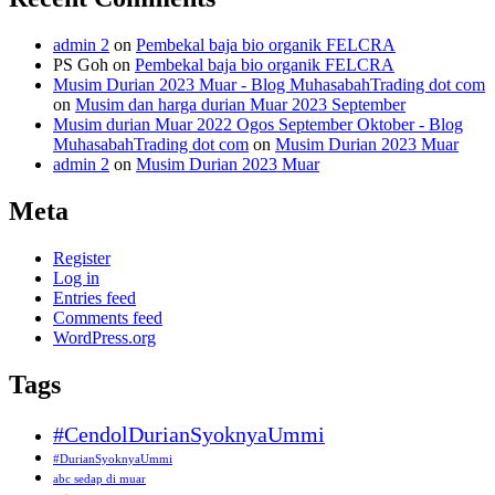
admin 2
on
Pembekal baja bio organik FELCRA
PS Goh
on
Pembekal baja bio organik FELCRA
Musim Durian 2023 Muar - Blog MuhasabahTrading dot com
on
Musim dan harga durian Muar 2023 September
Musim durian Muar 2022 Ogos September Oktober - Blog
MuhasabahTrading dot com
on
Musim Durian 2023 Muar
admin 2
on
Musim Durian 2023 Muar
Meta
Register
Log in
Entries feed
Comments feed
WordPress.org
Tags
#CendolDurianSyoknyaUmmi
#DurianSyoknyaUmmi
abc sedap di muar