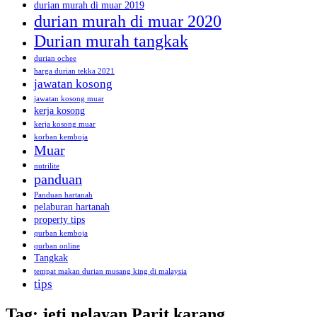
durian murah di muar 2019
durian murah di muar 2020
Durian murah tangkak
durian ochee
harga durian tekka 2021
jawatan kosong
jawatan kosong muar
kerja kosong
kerja kosong muar
korban kemboja
Muar
nutrilite
panduan
Panduan hartanah
pelaburan hartanah
property tips
qurban kemboja
qurban online
Tangkak
tempat makan durian musang king di malaysia
tips
Tag:
jeti nelayan Parit karang