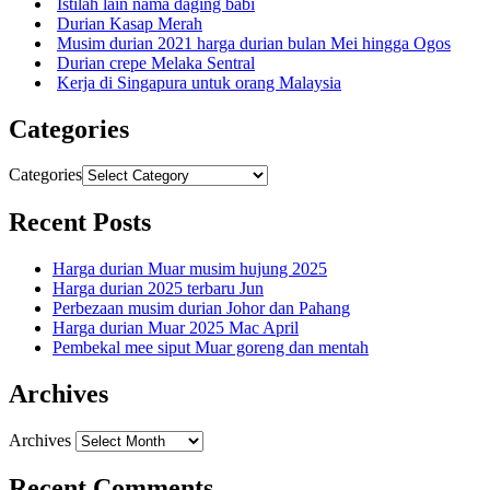
Istilah lain nama daging babi
Durian Kasap Merah
Musim durian 2021 harga durian bulan Mei hingga Ogos
Durian crepe Melaka Sentral
Kerja di Singapura untuk orang Malaysia
Categories
Categories
Recent Posts
Harga durian Muar musim hujung 2025
Harga durian 2025 terbaru Jun
Perbezaan musim durian Johor dan Pahang
Harga durian Muar 2025 Mac April
Pembekal mee siput Muar goreng dan mentah
Archives
Archives
Recent Comments