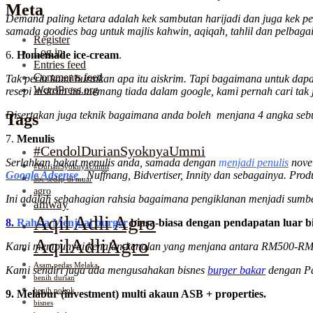
Meta
Demand paling ketara adalah kek sambutan harijadi dan juga kek pe
samada goodies bag untuk majlis kahwin, aqiqah, tahlil dan pelbagai 
Register
Log in
6.
Homemade ice-cream
.
Entries feed
Comments feed
Tak perlu kami huraikan apa itu aiskrim. Tapi bagaimana untuk da
WordPress.org
resepi aiskrim ini memang tiada dalam google, kami pernah cari ta
Disertakan juga teknik bagaimana anda boleh menjana 4 angka sebu
Tags
7.
Menulis
#CendolDurianSyoknyaUmmi
Serlahkan bakat menulis anda, samada dengan
m
enjadi penulis
novel
#DurianSyoknyaUmmi
Google Adsense
,
Nuffnang, Bidvertiser, Innity dan sebagainya. Prod
abc sedap di muar
agro
Ini adalah sebahagian rahsia bagaimana pengiklanan menjadi sumbe
amway
Aqil Adli Agro
8.
Rahsia Menjual burger
biasa-biasa dengan pendapatan luar b
AqilAdliAgro
Kami mempunyai kenalan-kenalan yang menjana antara RM500-RM3000 
Asam pedas Melaka
Kami sendiri juga ada mengusahakan bisnes
burger bakar
dengan Pa
benih durian
benih pokok
9. Melabur (investment) multi akaun ASB + properties.
bisnes