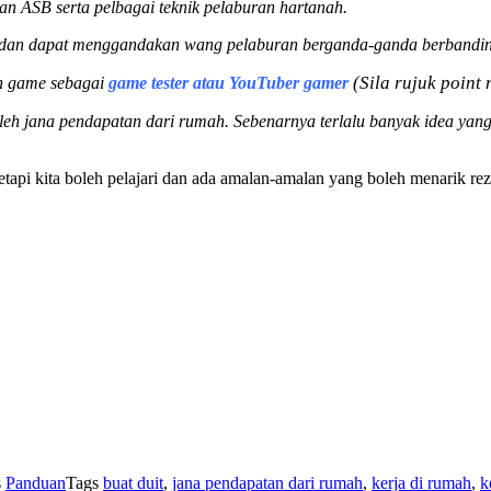
n ASB serta pelbagai teknik pelaburan hartanah.
n dan dapat menggandakan wang pelaburan berganda-ganda berbandin
(Sila rujuk point 
n game sebagai
game tester atau YouTuber gamer
oleh jana pendapatan dari rumah. Sebenarnya terlalu banyak idea yang
tapi kita boleh pelajari dan ada amalan-amalan yang boleh menarik rez
s
Panduan
Tags
buat duit
,
jana pendapatan dari rumah
,
kerja di rumah
,
k