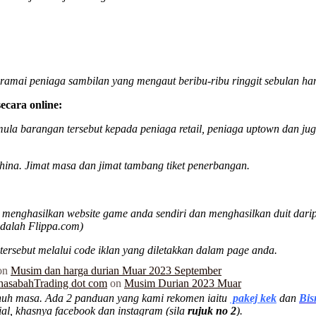
 ramai peniaga sambilan yang mengaut beribu-ribu ringgit sebulan ha
ecara online:
ula barangan tersebut kepada peniaga retail, peniaga uptown dan ju
hina. Jimat masa dan jimat tambang tiket penerbangan.
 menghasilkan website game anda sendiri dan menghasilkan duit darip
dalah Flippa.com)
ersebut melalui code iklan yang diletakkan dalam page anda.
on
Musim dan harga durian Muar 2023 September
hasabahTrading dot com
on
Musim Durian 2023 Muar
nuh masa. Ada 2 panduan yang kami rekomen iaitu
pakej kek
dan
Bis
l, khasnya facebook dan instagram (sila
rujuk no 2
).