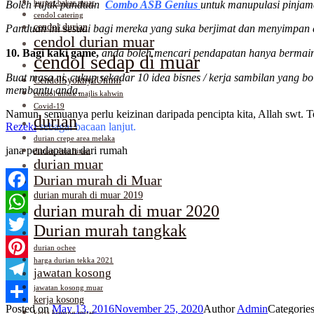
burger bakar muar
Boleh rujuk panduan
Combo ASB Genius
untuk manupulasi pinjama
cendol catering
cendol durian
Panduan ini sesuai bagi mereka yang suka berjimat dan menyimpa
cendol durian muar
10. Bagi kaki game,
anda boleh mencari pendapatan hanya bermai
cendol sedap di muar
Buat masa ni, cukup sekadar 10 idea bisnes / kerja sambilan yang b
CendolSyoknyaUmmi
membantu anda.
cendol untuk majlis kahwin
Covid-19
Namun, semuanya perlu keizinan daripada pencipta kita, Allah swt. Te
durian
Rezeki
sebagai bacaan lanjut.
durian crepe area melaka
jana pendapatan dari rumah
durian duri hitam
durian muar
Durian murah di Muar
durian murah di muar 2019
Facebook
durian murah di muar 2020
WhatsApp
Durian murah tangkak
Twitter
durian ochee
harga durian tekka 2021
Pinterest
jawatan kosong
jawatan kosong muar
Telegram
kerja kosong
Posted on
May 13, 2016
November 25, 2020
Author
Admin
Categorie
Share
kerja kosong muar