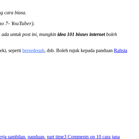
g cara biasa.
no 7- YouTuber).
 ada untuk post ini, mungkin
idea 101 bisnes internet
boleh
eki, seperti
bersedeqah
, dsb. Boleh rujuk kepada panduan
Rahsia
erja sambilan
,
panduan
,
part time
3 Comments
on 10 cara jana