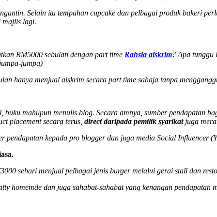
ngantin. Selain itu tempahan cupcake dan pelbagai produk bakeri per
majlis lagi.
patkan RM5000 sebulan dengan part time
Rahsia aiskrim
? Apa tunggu la
k jumpa-jumpa)
lan hanya menjual aiskrim secara part time sahaja tanpa mengganggu
, buku mahupun menulis blog. Secara amnya, sumber pendapatan bagi
uct placement secara terus,
direct daripada pemilik syarikat
juga meran
r pendapatan kepada pro blogger dan juga media Social Influencer (
iasa
.
sehari menjual pelbagai jenis burger melalui gerai stall dan resto
tty homemde dan juga sahabat-sahabat yang kenangan pendapatan m