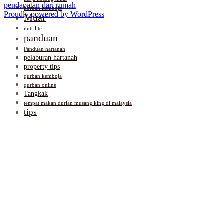
pendapatan dari rumah
korban kemboja
Proudly powered by WordPress
Muar
nutrilite
panduan
Panduan hartanah
pelaburan hartanah
property tips
qurban kemboja
qurban online
Tangkak
tempat makan durian musang king di malaysia
tips