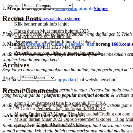
Categories
2. Menjual menggunakan
Instagram:
atau di
Shopee
Recent Posts
Klik banner untuk info lanjut
Harga durian Muar musim hujung 2025
Platform media sosial perkongsian gambar yang digilai gen Y. Telah
Harga durian 2025 terbaru Jun
Perbezaan musim durian Johor dan Pahang
3. Membeli
borong dari China
-(Taobao) dan
borong
1688.com
s
Harga durian Muar 2025 Mac April
Pembekal mee siput Muar goreng dan mentah
Anda boleh melakukannya
hanya dari rumah
, dan membekalkan sem
supplier kepada peniaga kecil.
Archives
Segalanya hanya menggunakan media online, tanpa perlu pergi ke C
Archives
4.
Bina wesbsite,
game atau apps dan
jual website tersebut.
Recent Comments
Ini mungkin ramai yang tidak pernah dengar. Percayalah anda boleh
yang berlipat ganda (
platform popular menjual domain
& website a
admin 2
on
Pembekal baja bio organik FELCRA
Anda juga boleh menjana wang daripada apps game / website game t
PS Goh
on
Pembekal baja bio organik FELCRA
Musim Durian 2023 Muar - Blog MuhasabahTrading dot com
5.Ambil tempahan buat kek dan cookies:
Musim durian Muar 2022 Ogos September Oktober - Blog Mu
admin 2
on
Musim Durian 2023 Muar
Ramai yang mempunyai kebolehan ini khasnya buat surirumah sepe
sambil membuat kek. Anda boleh memasarkannya melalui media sosia