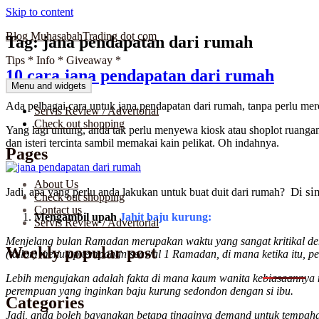
Skip to content
Blog MuhasabahTrading dot com
Tag:
jana pendapatan dari rumah
Tips * Info * Giveaway *
10 cara jana pendapatan dari rumah
Menu and widgets
Ada pelbagai cara untuk jana pendapatan dari rumah, tanpa perlu mere
Servis Review / Advertorial
Check out shopping
Yang lagi untung, anda tak perlu menyewa kiosk atau shoplot ruanga
dan isteri tercinta sambil memakai kain pelikat. Oh indahnya.
Pages
About Us
Di si
Jadi, apa yang perlu anda lakukan untuk buat duit dari rumah?
Check out shopping
Contact us
Mengambil upah
Jahit baju kurung:
Servis Review / Advertorial
Menjelang bulan Ramadan merupakan waktu yang sangat kritikal deng
Weekly popular post
(tailor) menutup tempahan seawal 1 Ramadan, di mana ketika itu, p
Lebih mengujakan adalah fakta di mana kaum wanita kebiasaannya m
perempuan yang inginkan baju kurung sedondon dengan si ibu.
Categories
Jadi, anda boleh bayangkan betapa tingginya demand untuk tempahan