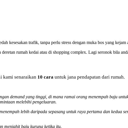
dah kesesakan trafik, tanpa perlu stress dengan muka bos yang kejam a
n deretan rumah kedai atau di shopping complex. Lagi seronok bila a
ni kami senaraikan
10 cara
untuk jana pendapatan dari rumah.
an demand yang tinggi, di mana ramai orang menempah baju untuk dij
emintaan melebihi pengeluaran.
enempah lebih daripada sepasang untuk raya pertama dan kedua serta 
 menjahit baju kurung ketika itu.