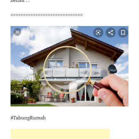
beliau . :
=============================
#TabungRumah