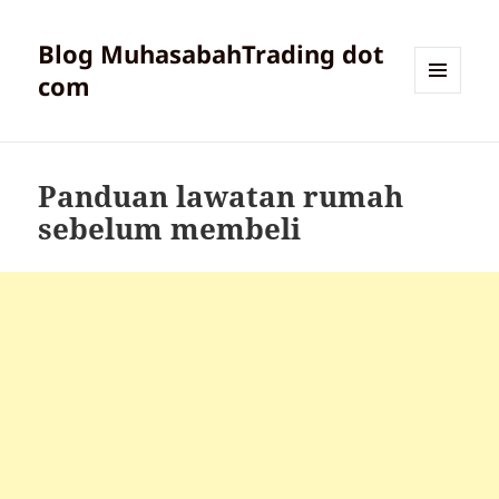
Blog MuhasabahTrading dot
com
MENU
AND
WIDGETS
Panduan lawatan rumah
sebelum membeli