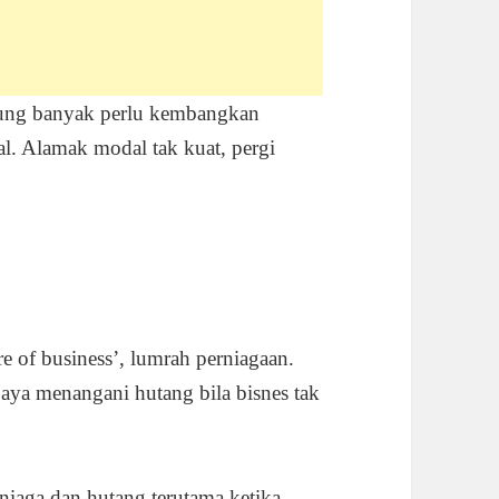
tung banyak perlu kembangkan
. Alamak modal tak kuat, pergi
re of business’, lumrah perniagaan.
jaya menangani hutang bila bisnes tak
rniaga dan hutang terutama ketika