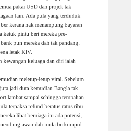
semua pakai USD dan projek tak
iagaan lain. Ada pula yang terduduk
i Uber kerana nak menampung bayaran
 ketuk pintu beri mereka pre-
 bank pun mereka dah tak pandang.
ena letak KIV.
m kewangan keluaga dan diri ialah
emudian meletup-letup viral. Sebelum
 juta jadi duta kemudian Bangla tak
port lambat sampai sehingga tempahan
ula terpaksa refund beratus-ratus ribu
reka lihat berniaga itu ada potensi,
la mendung awan dah mula berkumpul.