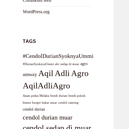
Comments feed
WordPress.org
TAGS
#CendolDurianSyoknyaUmmi
agro
#DurianSyoknyaUmmi
abc sedap di muar
Aqil Adli Agro
amway
AqilAdliAgro
Asam pedas Melaka
benih durian
benih pokok
bisnes
burger bakar muar
cendol catering
cendol durian
cendol durian muar
cendol sedap di muar