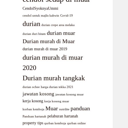
CendolSyoknyaUmmi
cendol untuk majlis kahwin
Covid-19
durian
durian crepe area melaka
durian muar
durian duri hitam
Durian murah di Muar
durian murah di muar 2019
durian murah di muar
2020
Durian murah tangkak
durian ochee
harga durian tekka 2021
jawatan kosong
jawatan kosong muar
kerja kosong
kerja kosong muar
Muar
panduan
korban kemboja
nutrilite
pelaburan hartanah
Panduan hartanah
property tips
qurban kemboja
qurban online