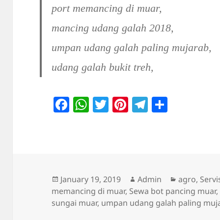
port memancing di muar,
mancing udang galah 2018,
umpan udang galah paling mujarab,
udang galah bukit treh,
Fa
W
T
Pi
Te
S
ce
ha
wi
nt
le
ha
bo
ts
tte
er
gr
re
ok
A
r
es
a
pp
t
m
Posted
Author
Categories
January 19, 2019
Admin
agro
,
Servi
on
memancing di muar
,
Sewa bot pancing muar
sungai muar
,
umpan udang galah paling muj