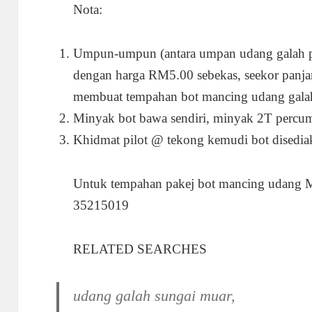
Nota:
Umpun-umpun (antara umpan udang galah pa
dengan harga RM5.00 sebekas, seekor panjan
membuat tempahan bot mancing udang gala
Minyak bot bawa sendiri, minyak 2T percu
Khidmat pilot @ tekong kemudi bot dised
Untuk tempahan pakej bot mancing udang Mu
35215019
RELATED SEARCHES
udang galah sungai muar,