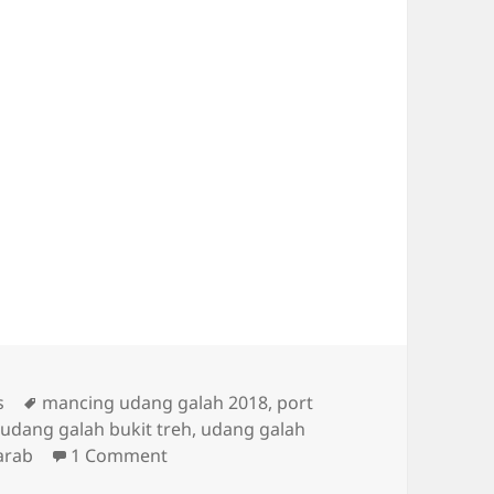
Tags
s
mancing udang galah 2018
,
port
,
udang galah bukit treh
,
udang galah
on Sewa bot pancing muar
arab
1 Comment