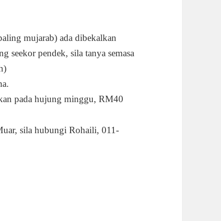
ling mujarab) ada dibekalkan
g seekor pendek, sila tanya semasa
h)
ma.
iakan pada hujung minggu, RM40
ar, sila hubungi Rohaili, 011-