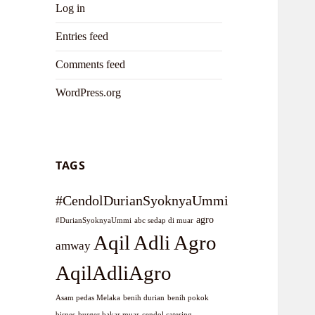
Log in
Entries feed
Comments feed
WordPress.org
TAGS
#CendolDurianSyoknyaUmmi
agro
#DurianSyoknyaUmmi
abc sedap di muar
Aqil Adli Agro
amway
AqilAdliAgro
Asam pedas Melaka
benih durian
benih pokok
bisnes
burger bakar muar
cendol catering