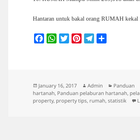
Hantaran untuk bakal orang RUMAH kekal na
Fa
W
T
Pi
Te
S
ce
ha
wi
nt
le
ha
bo
ts
tte
er
gr
re
ok
A
r
es
a
pp
t
m
Posted
Author
Categories
January 16, 2017
Admin
Panduan
on
hartanah
,
Panduan pelaburan hartanah
,
pel
property
,
property tips
,
rumah
,
statistik