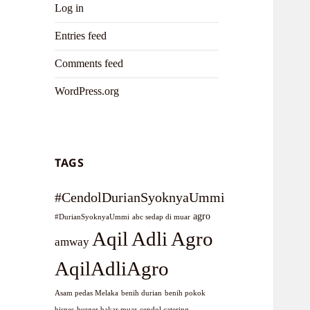
Log in
Entries feed
Comments feed
WordPress.org
TAGS
#CendolDurianSyoknyaUmmi
agro
#DurianSyoknyaUmmi
abc sedap di muar
Aqil Adli Agro
amway
AqilAdliAgro
Asam pedas Melaka
benih durian
benih pokok
bisnes
burger bakar muar
cendol catering