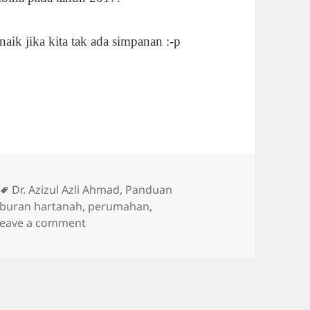
ik jika kita tak ada simpanan :-p
Tags
Dr. Azizul Azli Ahmad
,
Panduan
aburan hartanah
,
perumahan
,
on STATISTIK RUMAH SEHARI
Leave a comment