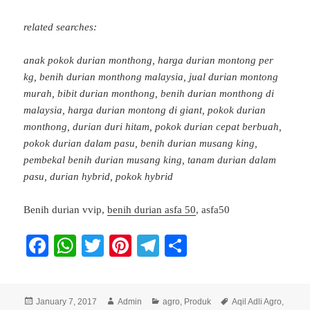
related searches:
anak pokok durian monthong, harga durian montong per
kg, benih durian monthong malaysia, jual durian montong
murah, bibit durian monthong, benih durian monthong di
malaysia, harga durian montong di giant, pokok durian
monthong, durian duri hitam, pokok durian cepat berbuah,
pokok durian dalam pasu, benih durian musang king,
pembekal benih durian musang king, tanam durian dalam
pasu, durian hybrid, pokok hybrid
Benih durian vvip,
benih durian asfa 50
, asfa50
Fa
W
T
Pi
Te
S
ce
ha
wi
nt
le
ha
bo
ts
tte
er
gr
re
Posted
Author
Categories
Tags
January 7, 2017
Admin
agro
,
Produk
Aqil Adli Agro
,