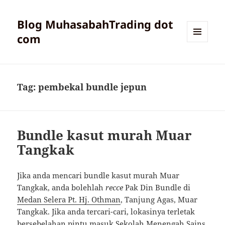
Blog MuhasabahTrading dot
com
MENU
AND
WIDGETS
Tag:
pembekal bundle jepun
Bundle kasut murah Muar
Tangkak
Jika anda mencari bundle kasut murah Muar
Tangkak, anda bolehlah
recce
Pak Din Bundle di
Medan Selera Pt. Hj. Othman
, Tanjung Agas, Muar
Tangkak. Jika anda tercari-cari, lokasinya terletak
bersebelahan pintu masuk Sekolah Menengah Sains