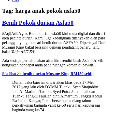
Tag:
harga anak pokok asfa50
Benih Pokok durian Asfa50
#AqilAdliAgro. Benih durian asfa50 kini mula digilai dan dicari
oleh pecinta durian. Kami juga kadangkala ditanyakan oleh para
pelanggan yang mencari benih durian ASFA50. Dipercayai Durian
Musang King bakal bersaing dengan pendatang baharu, iaitu
baka
‘Raja ASFA50’!
Ada sesiapa pernah makan atau lihat sendiri buah Asfa 50? Sila
kongsikan pendapat anda pada ruangan komen di bawah.
Sila lihat
>> benih durian Musang King RM150 sebiji
Durian baka baru ini diwartakan khas pada 17 Mei
2017 yang lalu oleh DYMM Tuanku Syed Sirajuddin
Ibni Al-Marhum Tuanku Syed Putra Jamalullail dan
Tuanku Tengku Fauziah binti Almarhum Tengku Abdul
Rashid di Kangar, Perlis bersempena ulang tahun
perkahwinan baginda yang ke-50 serta hari keputeraan
baginda yang ke-74.