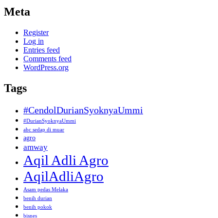
Meta
Register
Log in
Entries feed
Comments feed
WordPress.org
Tags
#CendolDurianSyoknyaUmmi
#DurianSyoknyaUmmi
abc sedap di muar
agro
amway
Aqil Adli Agro
AqilAdliAgro
Asam pedas Melaka
benih durian
benih pokok
bisnes