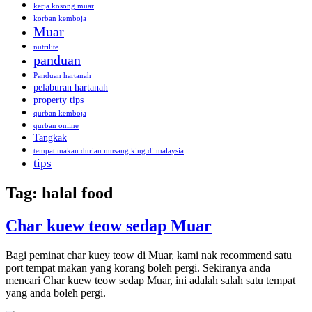
kerja kosong muar
korban kemboja
Muar
nutrilite
panduan
Panduan hartanah
pelaburan hartanah
property tips
qurban kemboja
qurban online
Tangkak
tempat makan durian musang king di malaysia
tips
Tag:
halal food
Char kuew teow sedap Muar
Bagi peminat char kuey teow di Muar, kami nak recommend satu
port tempat makan yang korang boleh pergi. Sekiranya anda
mencari Char kuew teow sedap Muar, ini adalah salah satu tempat
yang anda boleh pergi.