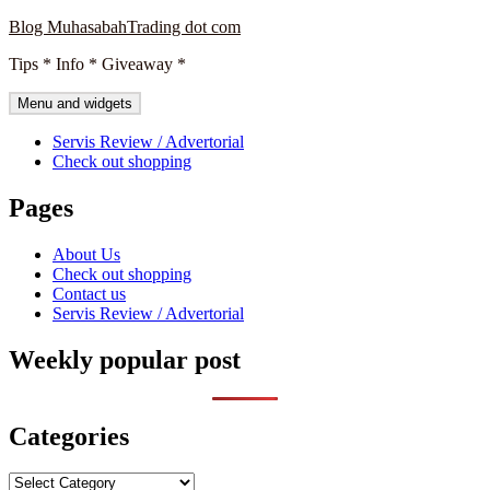
Skip
Blog MuhasabahTrading dot com
to
Tips * Info * Giveaway *
content
Menu and widgets
Servis Review / Advertorial
Check out shopping
Pages
About Us
Check out shopping
Contact us
Servis Review / Advertorial
Weekly popular post
Categories
Categories