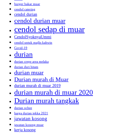
burger bakar muar
cendol catering
cendol durian
cendol durian muar
cendol sedap di muar
CendolSyoknyaUmmi
cendol untuk majlis kahwin
Covid-19
durian
durian crepe area melaka
durian duri hitam
durian muar
Durian murah di Muar
durian murah di muar 2019
durian murah di muar 2020
Durian murah tangkak
durian ochee
harga durian tekka 2021
jawatan kosong
jawatan kosong muar
kerja kosong