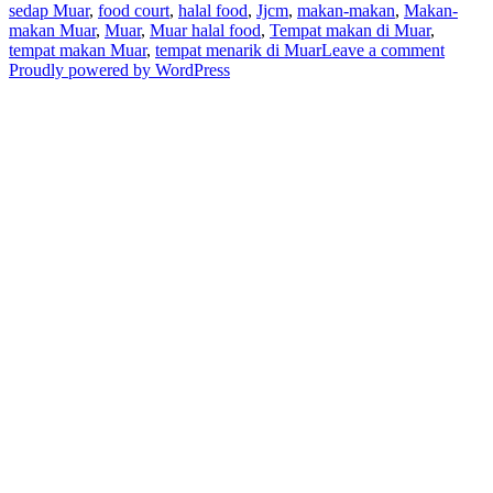
on
sedap Muar
,
food court
,
halal food
,
Jjcm
,
makan-makan
,
Makan-
makan Muar
,
Muar
,
Muar halal food
,
Tempat makan di Muar
,
on
tempat makan Muar
,
tempat menarik di Muar
Leave a comment
Char
Proudly powered by WordPress
kuew
teow
sedap
Muar