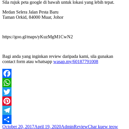
Sila rujuk peta google di bawah untuk lokasi yang lebih tepat.
Medan Selera Jalan Pesta Baru
Taman Orkid, 84000 Muar, Johor
https://goo.gl/maps/yKuzMgM1CwN2
Bagi anda yang inginkan review daripada kami, sila gunakan
contact form atau whatsapp
wasap.my/60187791008
Facebook
WhatsApp
Twitter
Pinterest
Telegram
Posted
Author
Categories
Tags
October 20, 2017
April 19, 2020
Admin
Review
Char kuew teow
Share