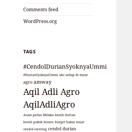
Comments feed
WordPress.org
TAGS
#CendolDurianSyoknyaUmmi
#DurianSyoknyaUmmi
abc sedap di muar
amway
agro
Aqil Adli Agro
AqilAdliAgro
Asam pedas Melaka
benih durian
benih pokok
bisnes
burger bakar muar
cendol durian
cendol catering