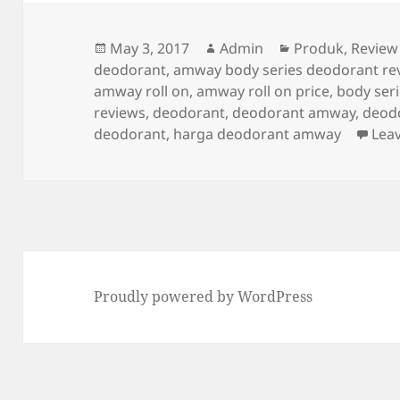
b
A
t
a
o
p
m
Posted
Author
Categories
May 3, 2017
Admin
Produk
,
Review
on
deodorant
,
amway body series deodorant re
o
p
amway roll on
,
amway roll on price
,
body ser
k
reviews
,
deodorant
,
deodorant amway
,
deod
deodorant
,
harga deodorant amway
Lea
Proudly powered by WordPress