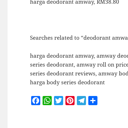
harga deodorant amway, RM38.80
Searches related to “deodorant amw
harga deodorant amway, amway deo
series deodorant, amway roll on pric
series deodorant reviews, amway bod
harga body series deodorant
F
W
T
Pi
T
S
a
h
w
nt
el
h
c
at
itt
er
e
a
e
s
er
es
gr
re