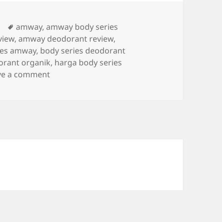
Tags
amway
,
amway body series
view
,
amway deodorant review
,
ies amway
,
body series deodorant
orant organik
,
harga body series
on Body series roll on Amway deodorant revi
ve a comment