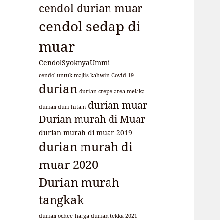
cendol durian muar
cendol sedap di
muar
CendolSyoknyaUmmi
cendol untuk majlis kahwin
Covid-19
durian
durian crepe area melaka
durian muar
durian duri hitam
Durian murah di Muar
durian murah di muar 2019
durian murah di
muar 2020
Durian murah
tangkak
durian ochee
harga durian tekka 2021