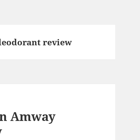
deodorant review
 on Amway
w