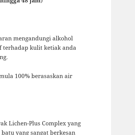
ehingga 48 jam
)
aran mengandungi alkohol
 terhadap kulit ketiak anda
ng.
mula 100% berasaskan air
k Lichen-Plus Complex yang
n batu yang sangat berkesan