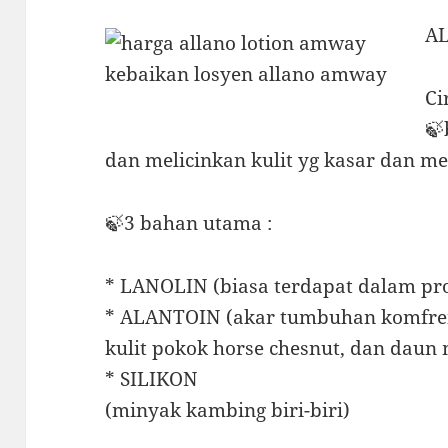
A
Cir
🍃
dan melicinkan kulit yg kasar dan m
🍃3 bahan utama :
* LANOLIN (biasa terdapat dalam pr
* ALANTOIN (akar tumbuhan komfrei
kulit pokok horse chesnut, dan daun
* SILIKON
(minyak kambing biri-biri)