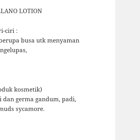
LLANO LOTION
i-ciri :
berupa busa utk menyaman
engelupas,
oduk kosmetik)
 dan germa gandum, padi,
 muds sycamore.