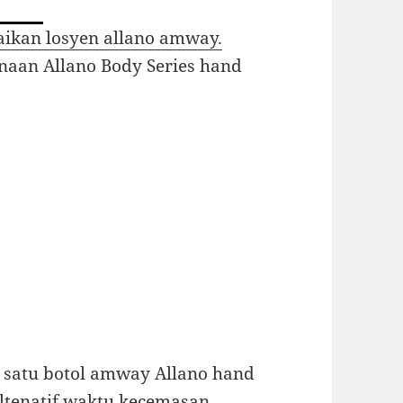
aikan losyen allano amway.
unaan Allano Body Series hand
 satu botol amway Allano hand
altenatif waktu kecemasan.