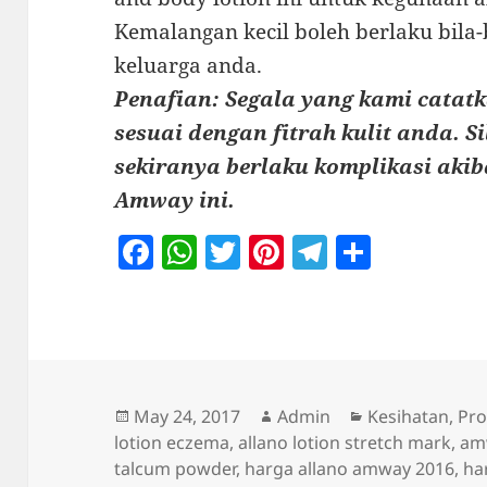
Kemalangan kecil boleh berlaku bila-
keluarga anda.
Penafian: Segala yang kami catatk
sesuai dengan fitrah kulit anda. S
sekiranya berlaku komplikasi aki
Amway ini.
F
W
T
Pi
T
S
a
h
w
nt
el
h
c
at
itt
er
e
a
e
s
er
es
gr
re
b
A
t
a
o
p
m
Posted
Author
Categories
May 24, 2017
Admin
Kesihatan
,
Pr
on
lotion eczema
,
allano lotion stretch mark
,
amw
o
p
talcum powder
,
harga allano amway 2016
,
ha