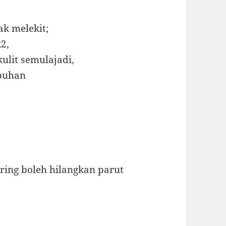
ak melekit;
k2,
ulit semulajadi,
mbuhan
ring boleh hilangkan parut