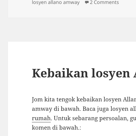
k
on Alla
losyen allano amway
2 Comments
Kebaikan losyen
Jom kita tengok kebaikan losyen All
amway di bawah. Baca juga losyen al
rumah
. Untuk sebarang persoalan, 
komen di bawah.: