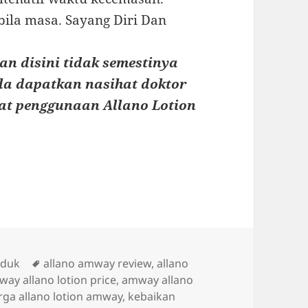
bila masa. Sayang Diri Dan
an disini tidak semestinya
ila dapatkan nasihat doktor
bat penggunaan Allano Lotion
Tags
oduk
allano amway review
,
allano
ay allano lotion price
,
amway allano
rga allano lotion amway
,
kebaikan