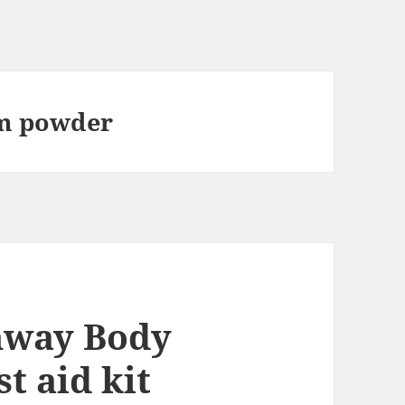
um powder
mway Body
st aid kit