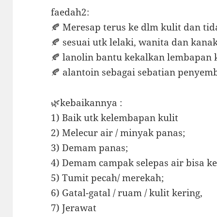
faedah2:
🍂 Meresap terus ke dlm kulit dan tid
🍂 sesuai utk lelaki, wanita dan kana
🍂 lanolin bantu kekalkan lembapan k
🍂 alantoin sebagai sebatian penye
🌿kebaikannya :
1) Baik utk kelembapan kulit
2) Melecur air / minyak panas;
3) Demam panas;
4) Demam campak selepas air bisa ke
5) Tumit pecah/ merekah;
6) Gatal-gatal / ruam / kulit kering,
7) Jerawat