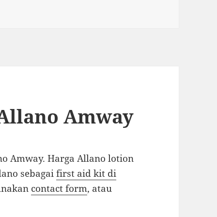
no Lotion Amway Body Series sebagai first aid kit
 Allano Amway
ano Amway. Harga Allano lotion
lano sebagai
first aid kit di
gunakan
contact form
, atau