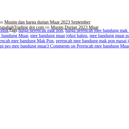
on
Musim dan harga durian Muar 2023 September
hasabahTrading dot com
on
Musim Durian 2023 Muar
oduk
Tags
harga perencah mak pon
,
harga perencah mee bandung mak
 bandung Muar
,
mee bandung muar johor bahru
,
mee bandung muar pa
rencah mee bandung Mak Pon
,
perencah mee bandung mak pon masai j
epi pes mee bandung muar
3 Comments
on Perencah mee bandung Muar 