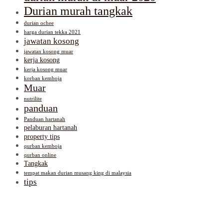
Durian murah tangkak
durian ochee
harga durian tekka 2021
jawatan kosong
jawatan kosong muar
kerja kosong
kerja kosong muar
korban kemboja
Muar
nutrilite
panduan
Panduan hartanah
pelaburan hartanah
property tips
qurban kemboja
qurban online
Tangkak
tempat makan durian musang king di malaysia
tips