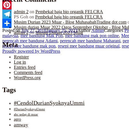
Twitter
admin 2
on
Pembekal baja bio organik FELCRA
Pinterest
PS Goh
on
Pembekal baja bio organik FELCRA
Musim Durian 2023 Muar - Blog MuhasabahTrading dot com
Telegram
Musim durian Muar 2022 Ogos September Oktober - Blog Mu
Posted on
July 27, 2018
January 25, 2023
Author
Admin
Categories
Pr
Share
admin 2
on
Musim Durian 2023 Muar
malaysia
,
mee bandung Mak Pon
,
mee bandung mak pon online
,
Mee
perencah mee bandung Adami
,
perencah mee bandung Maharani
,
pe
Meta
resepi mee bandung mak pon
,
resepi mee bandung muar original
,
res
Proudly powered by WordPress
Register
Log in
Entries feed
Comments feed
WordPress.org
Tags
#CendolDurianSyoknyaUmmi
#DurianSyoknyaUmmi
abc sedap di muar
agro
amway