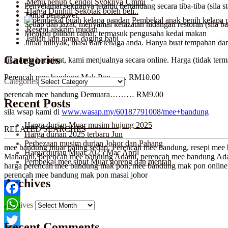
Menu penuh Cendol Syoknya Ummi
Penyelamat sekiranya tetamu bertandang secara tiba-tiba (sila s
Harga Dunhill Sekotak boleh beli..
Tanpa pengawet
Pembekal anak benih kelapa 
Sedap dan lazat, menyamai kelazatan hidangan restoran (sila ba
Resepi aiskrim mudah
Menjadi pilihan ramai, termasuk pengusaha kedai makan
Istilah lain nama daging babi
Jimat minyak, masa dan tenaga anda. Hanya buat tempahan dan
Categories
Jika anda berminat, kami menjualnya secara online. Harga (tidak term
Perencah mee bandung Mak Pon…… RM10.00
Categories
perencah mee bandung Demuara……… RM9.00
Recent Posts
sila wsap kami di
www.wasap.my/60187791008/mee+bandung
Harga durian Muar musim hujung 2025
RELATED SEARCHES
Harga durian 2025 terbaru Jun
Perbezaan musim durian Johor dan Pahang
mee bandung muar paling sedap, Perencah mee bandung, resepi me
Harga durian Muar 2025 Mac April
Maharani, perencah mee bandung Adami, perencah mee bandung Ad
Pembekal mee siput Muar goreng dan mentah
harga perencah mee bandung mak pon, mee bandung mak pon online, 
perencah mee bandung mak pon masai johor
Archives
Facebook
Archives
WhatsApp
Recent Comments