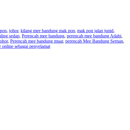
 pon
,
johor
,
kilang mee bandung mak pon
,
mak pon jalan junid
,
ling sedap
,
Perencah mee bandung
,
perencah mee bandung Adabi
,
ohor
,
Perencah mee bandung muar
,
perencah Mee Bandung Sernan
,
online sebagai penyelamat