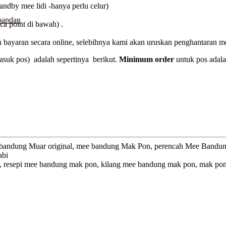
tandby mee lidi -hanya perlu celur)
pandan
ca point di bawah) .
 bayaran secara online, selebihnya kami akan uruskan penghantaran m
asuk pos) adalah sepertinya berikut.
Minimum order
untuk pos adala
e bandung Muar original, mee bandung Mak Pon, perencah Mee Band
abi
resepi mee bandung mak pon, kilang mee bandung mak pon, mak pon j