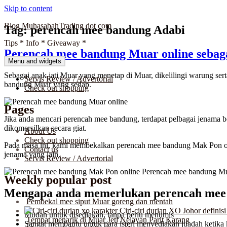
Skip to content
Blog MuhasabahTrading dot com
Tag:
perencah mee bandung Adabi
Tips * Info * Giveaway *
Perencah mee bandung Muar online sebag
Menu and widgets
Sebagai anak jati Muar yang menetap di Muar, dikelilingi warung s
Servis Review / Advertorial
bandung Muar yang sedap.
Check out shopping
Pages
Jika anda mencari perencah mee bandung, terdapat pelbagai jenama 
dikomersilkan secara giat.
About Us
Check out shopping
Pada masa ini, kami membekalkan perencah mee bandung Mak Pon o
Contact us
jenama yang lain.
Servis Review / Advertorial
Weekly popular post
Mengapa anda memerlukan perencah mee 
Pembekal mee siput Muar goreng dan mentah
Ciri-ciri durian XO Johor definisi
Mudah untuk disediakan, tanpa perlu menumis
Tempat menarik di Muar Jeti Nelayan Parit Karang
Sangat membantu untuk para isteri menyediakan juadah ketika