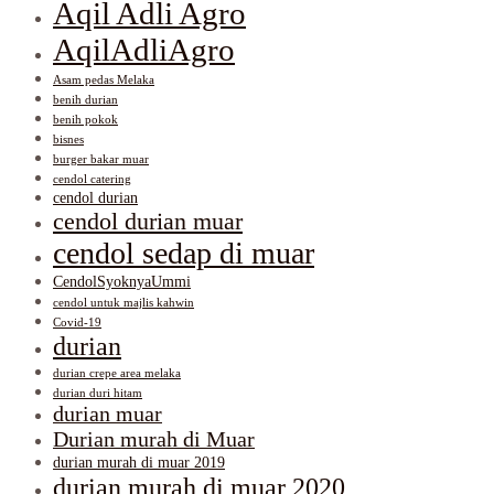
Aqil Adli Agro
AqilAdliAgro
Asam pedas Melaka
benih durian
benih pokok
bisnes
burger bakar muar
cendol catering
cendol durian
cendol durian muar
cendol sedap di muar
CendolSyoknyaUmmi
cendol untuk majlis kahwin
Covid-19
durian
durian crepe area melaka
durian duri hitam
durian muar
Durian murah di Muar
durian murah di muar 2019
durian murah di muar 2020